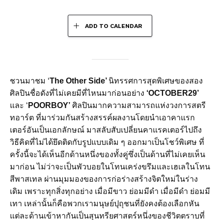
ADD TO CALENDAR
ชวนมาชม ‘
The Other Side’
นิทรรศการสุดพิเศษของสอง
ศิลปินชื่อดังที่ไม่เคยมีที่ไหนมาก่อนอย่าง
‘OCTOBER29’
และ ‘
POORBOY’
ศิลปินมากความสามารถแห่งวงการสตรี
ทอาร์ต ที่มาร่วมกันสร้างสรรค์ผลงานโดยนำเอาคาแรก
เตอร์อันเป็นเอกลักษณ์ มาสลับสับเปลี่ยนคาแรคเตอร์ไปถึง
วิธีคิดที่ไม่ได้ยึดติดกับรูปแบบเดิม ๆ ออกมาเป็นโชว์พิเศษ ที่
ครั้งนี้จะได้เห็นอีกด้านหนึ่งของทั้งคู่ซึ่งเป็นด้านที่ไม่เคยเห็น
มาก่อน ไม่ว่าจะเป็นพัวบอยในโทนเคร่งขรึมและเฮเลในโทน
สีพาสเทล ผ่านมุมมองของการก่อร่างสร้างจิตใหม่ในร่าง
เดิม เพราะทุกสิ่งทุกอย่าง เมื่อมีขาว ย่อมมีดำ เมื่อมีดำ ย่อมมี
เทา เหล่านั้นก็คือพวกเรามนุษย์ปุถุชนที่ยังคงต้องเลือกหัน
แต่ละด้านเข้าหากันเป็นสุนทรียศาสตร์หนึ่งของชีวิตตราบที่