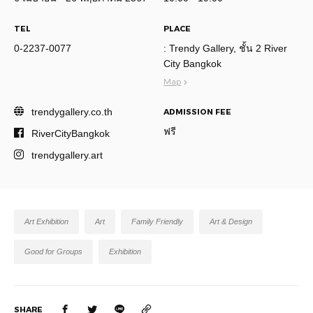
TEL
PLACE
0-2237-0077
: Trendy Gallery, ชั้น 2 River
City Bangkok
Map
trendygallery.co.th
ADMISSION FEE
ฟรี
RiverCityBangkok
trendygallery.art
Art Exhibition
Art
Family Friendly
Art & Design
Good for Groups
Exhibition
SHARE