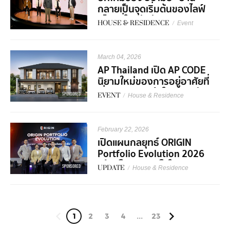
กลายเป็นจุดเริ่มต้นของไลฟ์
สไตล์ที่ใหญ่กว่าเดิม
HOUSE & RESIDENCE
/
Event
March 04, 2026
AP Thailand เปิด AP CODE
นิยามใหม่ของการอยู่อาศัยที่
เริ่มจากความเข้าใจชีวิตอย่าง
SPONSORED
EVENT
/
House & Residence
ลึกซึ้ง
February 22, 2026
เปิดแผนกลยุทธ์ ORIGIN
Portfolio Evolution 2026
สร้างโอกาสเติบโตในทุกวัฏจักร
SPONSORED
UPDATE
/
House & Residence
อย่างยั่งยืน
1
2
3
4
...
23