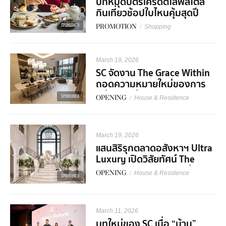
ปักหมุดบัตรเครดิตไลฟ์สไตล์
กินเที่ยวช้อปใบไหนคุ้มสุดปี
2026
SPONSORED
PROMOTION
/
Shopping
March 19, 2026
SC จัดงาน The Grace Within
ถอดความหมายใหม่ของการ
อยู่อาศัย ผ่าน 4 มุมมองความ
SPONSORED
OPENING
/
House & Residence
คิด
March 19, 2026
แสนสิริรุกตลาดอสังหาฯ Ultra
Luxury เปิดวิสัยทัศน์ The
Forefront of Luxury สร้าง
OPENING
/
House & Residence
SPONSORED
มูลค่าเพิ่มระยะยาว
March 11, 2026
บทใหม่ของ SC เมื่อ “บ้าน”