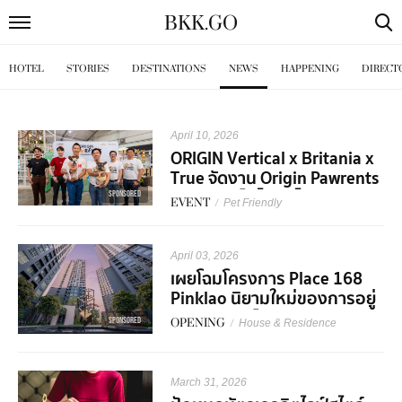
BKK
.
GO
HOTEL
STORIES
DESTINATIONS
NEWS
HAPPENING
DIRECT
April 10, 2026
ORIGIN Vertical x Britania x
True จัดงาน Origin Pawrents
Talk เติมเต็มไลฟ์สไตล์คนรัก
SPONSORED
EVENT
/
Pet Friendly
สัตว์เลี้ยงยุคดิจิทัล
April 03, 2026
เผยโฉมโครงการ Place 168
Pinklao นิยามใหม่ของการอยู่
อาศัย คอนเซ็ปต์ Live Smart
SPONSORED
OPENING
/
House & Residence
Achieve More
March 31, 2026