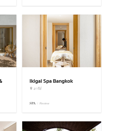
&
Ikigai Spa Bangkok
อารีย์
SPA
/
Review