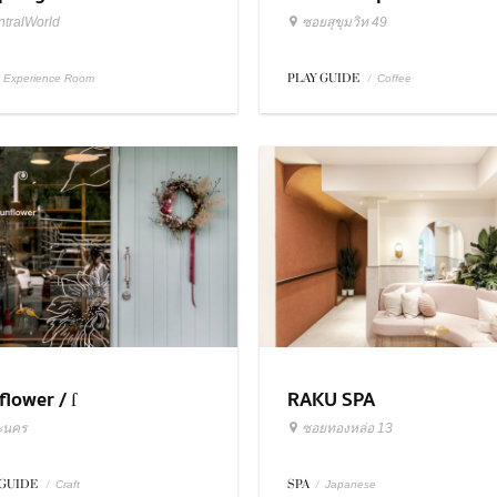
tralWorld
ซอยสุขุมวิท 49
PLAY GUIDE
/
Experience Room
Coffee
lower / ſ
RAKU SPA
ะนคร
ซอยทองหล่อ 13
 GUIDE
/
SPA
/
Craft
Japanese