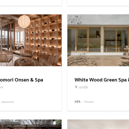
omori Onsen & Spa
White Wood Green Spa 
Wellness
ทร
เอกมัย
SPA
/
Japanese
Review