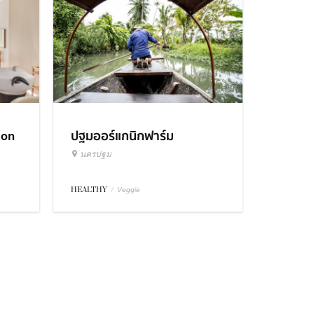
lon
ปฐมออร์แกนิกฟาร์ม
นครปฐม
HEALTHY
/
Veggie