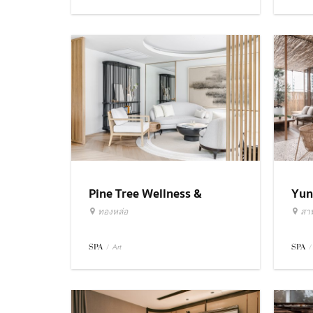
Pine Tree Wellness &
Yun
Gallery Spa
ทองหล่อ
สา
SPA
/
SPA
/
Art