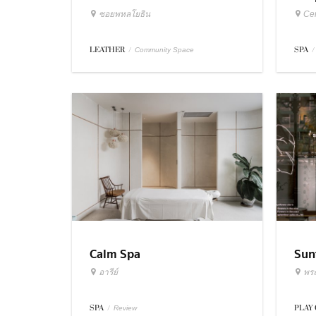
ซอยพหลโยธิน
Cen
LEATHER
/
SPA
/
Community Space
Calm Spa
Sunf
อารีย์
พร
SPA
/
PLAY
Review