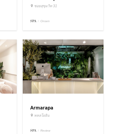
Bangkok
ซอยสุขุมวิท 31
SPA
/
Onsen
Armarapa
พหลโยธิน
SPA
/
Review