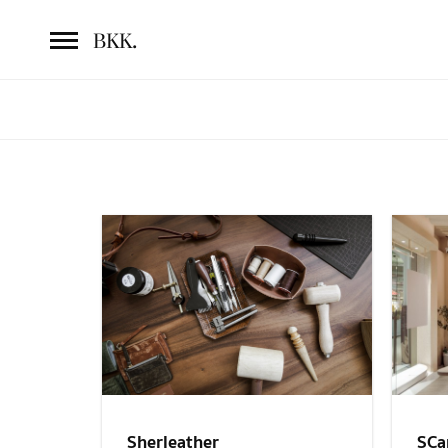
.
BKK
Sherleather
SCa