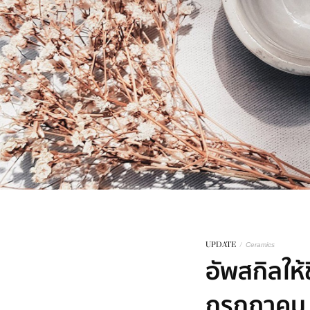
UPDATE
/
Ceramics
อัพสกิลให้ช
กรกฎาคม