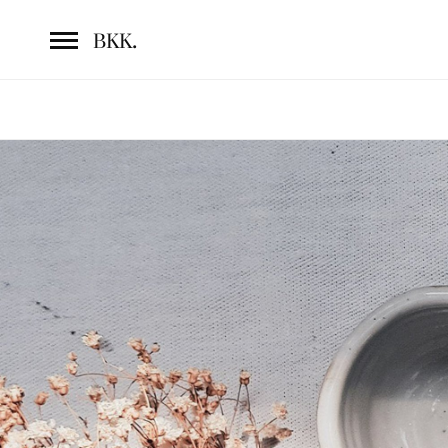
.
BKK