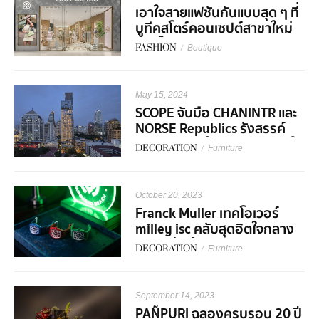
เอาใจสายแฟชันกันแบบสุด ๆ ที่
บูทีคสโตร์คอนเซปต์สาขาใหม่
สุดเก๋จากแบรนด์ Tory Burch
FASHION
/
Boutique
May 15, 2024
SCOPE จับมือ CHANINTR และ
NORSE Republics รังสรรค์
ความงดงามให้กับยูนิตพิเศษใน
DECORATION
/
Furniture
SCOPE Langsuan
October 20, 2023
Franck Muller เทคโอเวอร์
milley isc คลับสุดฮิตใจกลาง
ทองหล่อ ต้อนรับคอลเลกชัน
DECORATION
/
Furniture
'Vanguard Beach'
September 14, 2023
PAÑPURI ฉลองครบรอบ 20 ปี