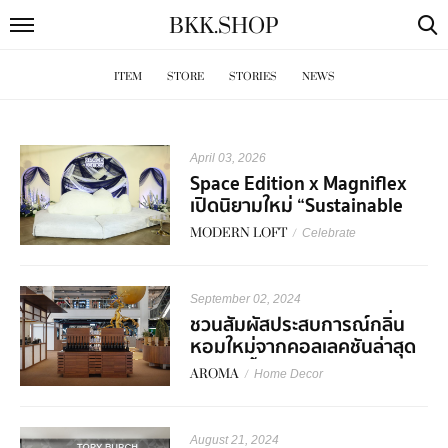
BKK
.
SHOP
ITEM
STORE
STORIES
NEWS
April 03, 2026
Space Edition x Magniflex
เปิดนิยามใหม่ “Sustainable
Wellness Living”
MODERN LOFT
/
Celebrate
September 02, 2024
ชวนสัมผัสประสบการณ์กลิ่น
หอมใหม่จากคอลเลคชันล่าสุด
จาก PAÑPURI
AROMA
/
Home Decor
August 21, 2024