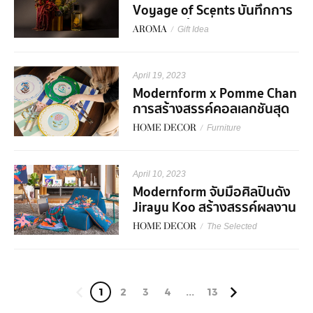
Voyage of Scents บันทึกการ
เดินทางแห่งกลิ่นหอมตลอด 20
AROMA
/
Gift Idea
ปี
April 19, 2023
Modernform x Pomme Chan
การสร้างสรรค์คอลเลกชันสุด
พิเศษ Floral Collection: Love
HOME DECOR
/
Furniture
Blooms From Within
April 10, 2023
Modernform จับมือศิลปินดัง
Jirayu Koo สร้างสรรค์ผลงาน
คอลเลกชันพิเศษ The Power
HOME DECOR
/
The Selected
of Positivity Series
1
2
3
4
...
13