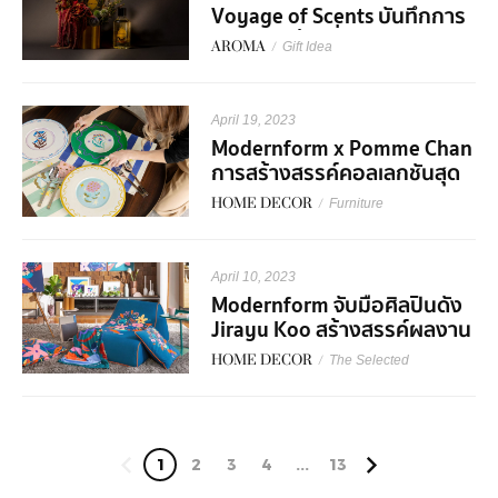
Voyage of Scents บันทึกการ
เดินทางแห่งกลิ่นหอมตลอด 20
AROMA
/
Gift Idea
ปี
April 19, 2023
Modernform x Pomme Chan
การสร้างสรรค์คอลเลกชันสุด
พิเศษ Floral Collection: Love
HOME DECOR
/
Furniture
Blooms From Within
April 10, 2023
Modernform จับมือศิลปินดัง
Jirayu Koo สร้างสรรค์ผลงาน
คอลเลกชันพิเศษ The Power
HOME DECOR
/
The Selected
of Positivity Series
1
2
3
4
...
13