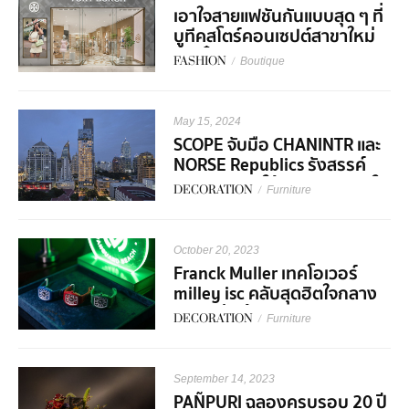
เอาใจสายแฟชันกันแบบสุด ๆ ที่
บูทีคสโตร์คอนเซปต์สาขาใหม่
สุดเก๋จากแบรนด์ Tory Burch
FASHION
/
Boutique
May 15, 2024
SCOPE จับมือ CHANINTR และ
NORSE Republics รังสรรค์
ความงดงามให้กับยูนิตพิเศษใน
DECORATION
/
Furniture
SCOPE Langsuan
October 20, 2023
Franck Muller เทคโอเวอร์
milley isc คลับสุดฮิตใจกลาง
ทองหล่อ ต้อนรับคอลเลกชัน
DECORATION
/
Furniture
'Vanguard Beach'
September 14, 2023
PAÑPURI ฉลองครบรอบ 20 ปี