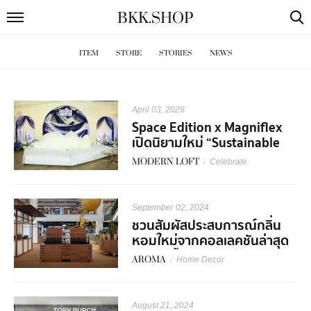
BKK
.
SHOP
ITEM
STORE
STORIES
NEWS
April 03, 2026
Space Edition x Magniflex
เปิดนิยามใหม่ “Sustainable
Wellness Living”
MODERN LOFT
/
Celebrate
September 02, 2024
ชวนสัมผัสประสบการณ์กลิ่น
หอมใหม่จากคอลเลคชันล่าสุด
จาก PAÑPURI
AROMA
/
Home Decor
August 21, 2024