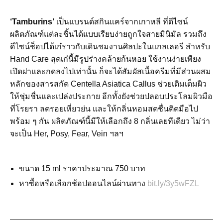
‘Tamburins’
เป็นแบรนด์สกินแคร์จากเกาหลี ที่ดีไซน์
ผลิตภัณฑ์แต่ละชิ้นได้แบบเรียบง่ายถูกใจสายมินิมัล รวมถึง
ดีไซน์ช็อปได้เก๋ราวกับเดินชมงานศิลปะในแกลเลอรี สำหรับ
Hand Care สุดเก๋นี้มีรูปร่างคล้ายก้นหอย ใช้งานง่ายเพียง
เปิดฝาและกดลงไปเท่านั้น ก็จะได้สัมผัสเนื้อครีมที่มีส่วนผสม
หลักของสารสกัด Centella Asiatica Callus ช่วยเติมเต็มผิว
ให้ชุ่มชื่นและเปล่งประกาย อีกทั้งยังช่วยปลอบประโลมผิวมือ
ที่โรยรา ลดรอยเหี่ยวย่น และให้กลิ่นหอมสดชื่นติดมือไป
พร้อม ๆ กัน ผลิตภัณฑ์นี้มีให้เลือกถึง 8 กลิ่นเลยทีเดียว ไม่ว่า
จะเป็น Her, Posy, Fear, Vein ฯลฯ
ขนาด 15 ml ราคาประมาณ 750 บาท
หาซื้อหรือเลือกช้อปออนไลน์ผ่านทาง
bit.ly/3y5wFZL