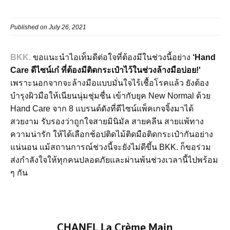
Published on July 26, 2021
BKK.
ขอเเนะนำไอเท็มดีต่อใจที่ต้องมีในช่วงนี้อย่าง
‘Hand
Care ดีไซน์เก๋ ที่ต้องมีติดกระเป๋าไว้ในช่วงล้างมือบ่อย!'
เพราะนอกจากจะล้างมือแบบมั่นใจไร้เชื้อโรคแล้ว ยังต้อง
บำรุงผิวมือให้เนียนนุ่มชุ่มชื่น เข้ากับยุค New Normal ด้วย
Hand Care จาก 8 แบรนด์ดังที่ดีไซน์แพ็คเกจจิ้งมาได้
สวยงาม รับรองว่าถูกใจสายมินิมัล สายคลีน สายแพ้ทาง
ความน่ารัก ให้ได้เลือกช้อปติดไม้ติดมือติดกระเป๋ากันอย่าง
แน่นอน แม้สถานการณ์ช่วงนี้จะยังไม่ดีขึ้น BKK. ก็ขอร่วม
ส่งกำลังใจให้ทุกคนปลอดภัยและผ่านพ้นช่วงเวลานี้ไปพร้อม
ๆ กัน
CHANEL La Crème Main