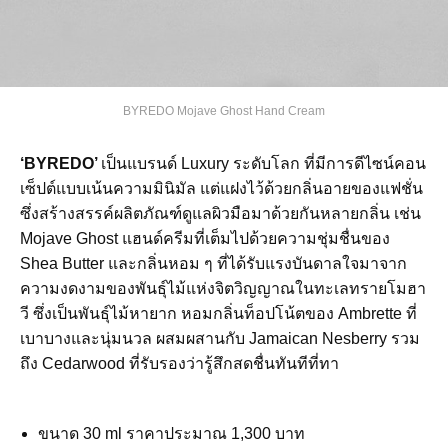
BYREDO Mojave Ghost Hand Cream
‘BYREDO’
เป็นแบรนด์ Luxury ระดับโลก ที่มีการดีไซน์คอน
เซ็ปต์แบบเน้นความมินิมัล แต่แฝงไว้ด้วยกลิ่นอายของแฟชั่น
ซึ่งสร้างสรรค์ผลิตภัณฑ์ดูแลผิวมือมาด้วยกันหลายกลิ่น เช่น
Mojave Ghost แฮนด์ครีมที่เต็มไปด้วยความชุ่มชื่นของ
Shea Butter และกลิ่นหอม ๆ ที่ได้รับแรงบันดาลใจมาจาก
ความงดงามของพันธ์ุไม้แห่งจิตวิญญาณในทะเลทรายโมฮา
วี ซึ่งเป็นพันธุ์ไม้หายาก หอมกลิ่นท็อปโน้ตของ Ambrette ที่
เบาบางและนุ่มนวล ผสมผสานกับ Jamaican Nesberry รวม
ถึง Cedarwood ที่รับรองว่ารู้สึกสดชื่นทันทีที่ทา
ขนาด 30 ml ราคาประมาณ 1,300 บาท