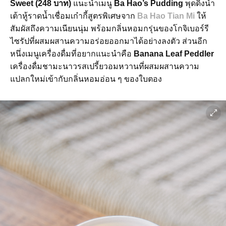
Sweet (248 บาท)
แนะนำเมนู
Ba Hao’s Pudding
พุดดิ้งน้ำ
เต้าหู้ราดน้ำเชื่อมเก๋ากี้สูตรพิเศษจาก
Ba Hao Tian Mi
ให้
สัมผัสถึงความเนียนนุ่ม พร้อมกลิ่นหอมกรุ่นของโกจิเบอร์รี
ไซรัปที่ผสมผสานความอร่อยออกมาได้อย่างลงตัว ส่วนอีก
หนึ่งเมนูเครื่องดื่มที่อยากแนะนำคือ
Banana Leaf Peddler
เครื่องดื่มชามะนาวรสเปรี้ยวอมหวานที่ผสมผสานความ
แปลกใหม่เข้ากับกลิ่นหอมอ่อน ๆ ของใบตอง