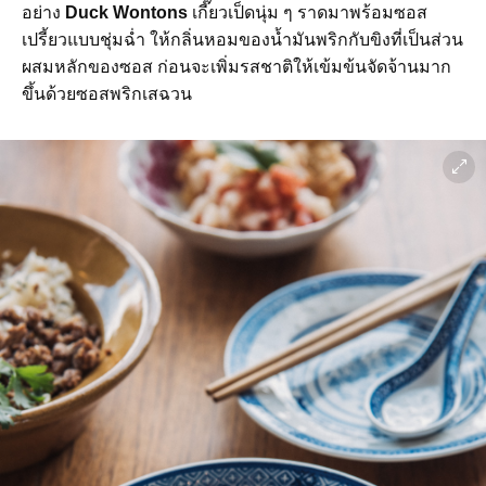
อย่าง
Duck Wontons
เกี๊ยวเป็ดนุ่ม ๆ ราดมาพร้อมซอส
เปรี้ยวแบบชุ่มฉ่ำ ให้กลิ่นหอมของน้ำมันพริกกับขิงที่เป็นส่วน
ผสมหลักของซอส ก่อนจะเพิ่มรสชาติให้เข้มข้นจัดจ้านมาก
ขึ้นด้วยซอสพริกเสฉวน