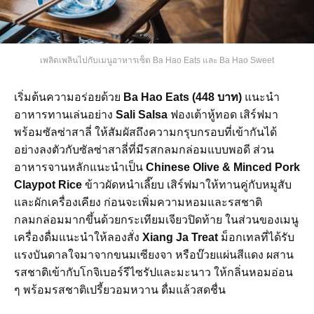
เพลิดเพลินไปกับเมนูอาหารเซ็ต Ba Hao Eats และ Ba Hao Sweet
เริ่มต้นความอร่อยด้วย
Ba Hao Eats (448 บาท)
แนะนำ
อาหารทานเล่นอย่าง
Sali Salsa
ฟองเต้าหู้ทอด เสิร์ฟมา
พร้อมซัลซ่าสาลี่ ให้สัมผัสถึงความกรุบกรอบที่เข้ากันได้
อย่างลงตัวกับซัลซ่าสาลี่ที่มีรสกลมกล่อมแบบพอดี ส่วน
อาหารจานหลักแนะนำเป็น
Chinese Olive & Minced Pork
Claypot Rice
ข้าวผัดหนำเลี๊ยบ เสิร์ฟมาให้ทานคู่กับหมูสับ
และผักเครื่องเคียง ก่อนจะเพิ่มความหอมและรสชาติ
กลมกล่อมมากขึ้นด้วยกระเทียมเจียวปิดท้าย ในส่วนของเมนู
เครื่องดื่มแนะนำให้ลองสั่ง
Xiang Ja Treat
ม็อกเทลที่ได้รับ
แรงบันดาลใจมาจากขนมเซียงจา หรือบ๊วยแผ่นสีแดง ผสาน
รสชาติเข้ากับโกจิเบอร์รีไซรัปและมะนาว ให้กลิ่นหอมอ่อน
ๆ พร้อมรสชาติเปรี้ยวอมหวาน ดื่มแล้วสดชื่น