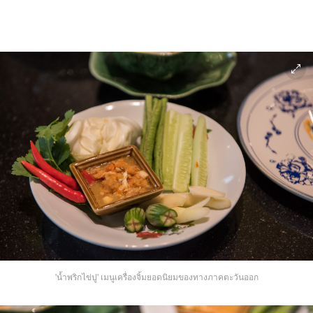
'น้ำพริกไข่ปู' เมนูเครื่องจิ้มยอดนิยมของทางภาคตะวันออก