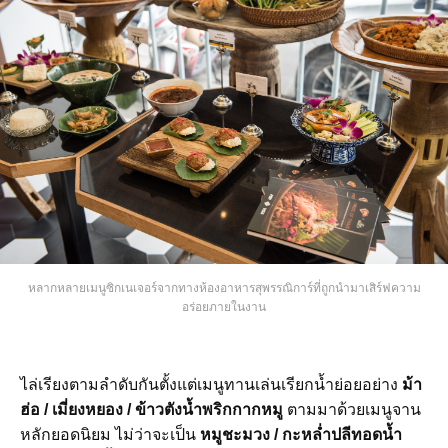
หลากหลายเมนูซิกเนเจอร์จากทางห้องอาหารสุพรรณิการ์ที่ถูกนำมาเสิร์ฟความ
อร่อยภายในงาน
ไล่เรียงตามลำดับกันตั้งแต่เมนูทานเล่นเรียกน้ำย่อยอย่าง
ม้า
ฮ่อ / เมี่ยงหยอง / ข้าวตังน้ำพริกกากหมู
ตามมาด้วยเมนูจาน
หลักยอดนิยม ไม่ว่าจะเป็น
หมูชะมวง / กะหล่ำปลีทอดน้ำ