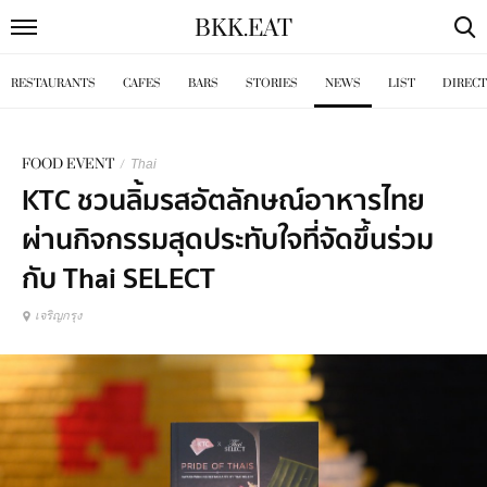
BKK
.
EAT
RESTAURANTS
CAFES
BARS
STORIES
NEWS
LIST
DIREC
FOOD EVENT
/
Thai
KTC ชวนลิ้มรสอัตลักษณ์อาหารไทย
ผ่านกิจกรรมสุดประทับใจที่จัดขึ้นร่วม
กับ Thai SELECT
เจริญกรุง