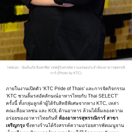
'เชฟเอ่ง - นันท์นภัส อินทรชิต' เชฟผู้รังสรรค์ความอร่อยประจำห้องอาหารสุพรรณิ
การ์ (Photo by KTC)
ภายในงานเปิดตัว ‘KTC Pride of Thais’ และการจัดกิจกรรม
‘KTC ชวนลิ้มรสอัตลักษณ์อาหารไทยกับ Thai SELECT’
ครั้งนี้ ทั้งกลุ่มลูกค้าผู้ได้รับสิทธิพิเศษจากทาง KTC, เหล่า
คณะสื่อมวลชน และ KOL ด้านอาหาร ล้วนได้ลิ้มลองความ
อร่อยของอาหารไทยกันที่
ห้องอาหารสุพรรณิการ์ สาขา
เจริญกรุง
ซึ่งทางร้านได้รังสรรค์ความอร่อยสารพัดเมนูจาน