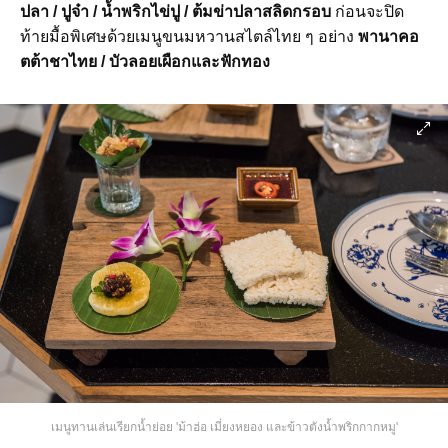
ปลา / ปูจ๋า / น้ำพริกไข่ปู / ต้มข่าปลาสลิดกรอบ
ก่อนจะปิด
ท้ายมื้อพิเศษด้วยเมนูขนมหวานสไตล์ไทย ๆ อย่าง
พานาคอ
ตต้าชาไทย / บัวลอยเผือกและฟักทอง
เมนูทานเล่นเรียกน้ำย่อย 'ม้าฮ่อ เมี่ยงหยอง และข้าวตังน้ำพริกกากหมู'