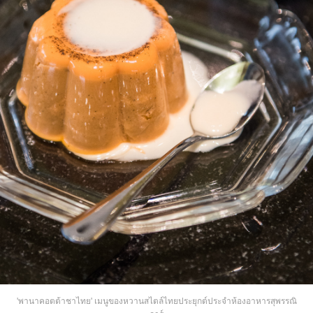
'พานาคอตต้าชาไทย' เมนูของหวานสไตล์ไทยประยุกต์ประจำห้องอาหารสุพรรณิ