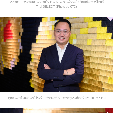
บรรยากาศการร่วมเสวนาภายในงาน 'KTC ชวนลิ้มรสอัตลักษณ์อาหารไทยกับ
Thai SELECT' (Photo by KTC)
'คุณธนฤกษ์ เหล่าเราวิโรจน์' - เจ้าของห้องอาหารสุพรรณิการ์ (Photo by KTC)