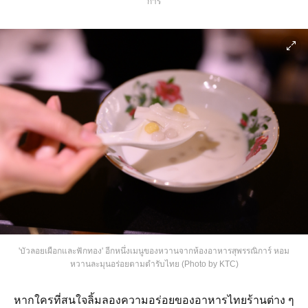
การ์
'บัวลอยเผือกและฟักทอง' อีกหนึ่งเมนูของหวานจากห้องอาหารสุพรรณิการ์ หอม
หวานละมุนอร่อยตามตำรับไทย (Photo by KTC)
หากใครที่สนใจลิ้มลองความอร่อยของอาหารไทยร้านต่าง ๆ