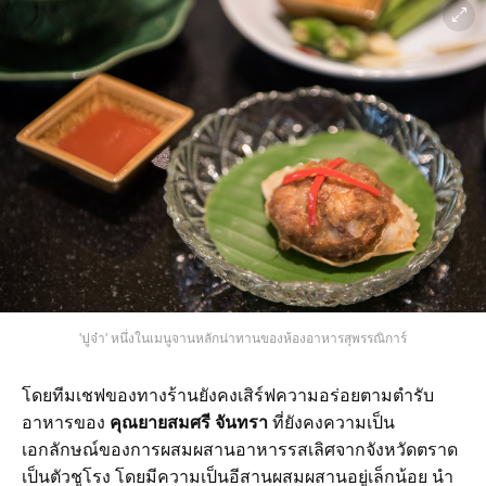
'ปูจ๋า' หนึ่งในเมนูจานหลักน่าทานของห้องอาหารสุพรรณิการ์
โดยทีมเชฟของทางร้านยังคงเสิร์ฟความอร่อยตามตำรับ
อาหารของ
คุณยายสมศรี จันทรา
ที่ยังคงความเป็น
เอกลักษณ์ของการผสมผสานอาหารรสเลิศจากจังหวัดตราด
เป็นตัวชูโรง โดยมีความเป็นอีสานผสมผสานอยู่เล็กน้อย นำ