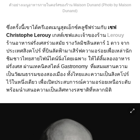
ตัวอย่างเมนูอาหารภายในคอร์สของร้าน Maison Dunand (Photo by Maison
Dunand)
ซึ่งครั้งนี้เขาได้ครีเอตเมนูสุดเอ็กซ์คลูซีฟร่วมกับ
เชฟ
Christophe Lerouy
เกสต์เชฟและเจ้าของร้าน
Lerouy
ร้านอาหารฝรั่งเศสร่วมสมัย
รางวัลมิชลินสตาร์
1
ดาว
จาก
ประเทศสิงคโปร์
ที่บินลัดฟ้ามาเสิร์ฟความอร่อยเพื่อเหล่านัก
ชิมชาวไทยสายไฟน์ไดน์นิ่งโดยเฉพาะ
ให้ได้ลิ้มลองอาหาร
ฝรั่งเศส
ผ่านเทคนิคสไตล์
Gastronomy
ที่ผสมผสานความ
เป็นวัฒนธรรมของสองเมือง
ทั้งไทยและความเป็นสิงคโปร์
ไว้ในหนึ่งเดียว
เพื่อเปิดประสบการณ์ความอร่อยเหนือระดับ
พร้อมนำเสนอความเป็นเลิศทางรสชาติที่หลากมิติ