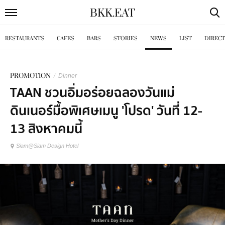
BKK
.
EAT
RESTAURANTS
CAFES
BARS
STORIES
NEWS
LIST
DIREC
PROMOTION
/
Dinner
TAAN ชวนอิ่มอร่อยฉลองวันแม่
ดินเนอร์มื้อพิเศษเมนู 'โปรด' วันที่ 12-
13 สิงหาคมนี้
Siam@Siam Design Hotel