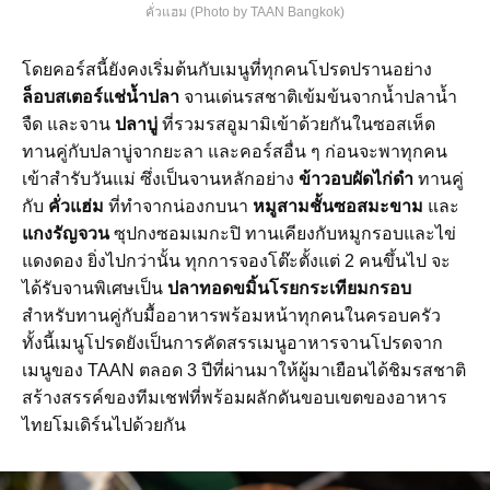
คั่วแฮม (Photo by TAAN Bangkok)
โดยคอร์สนี้ยังคงเริ่มต้นกับเมนูที่ทุกคนโปรดปรานอย่าง
ล็อบสเตอร์แช่น้ำปลา
จานเด่นรสชาติเข้มข้นจากน้ำปลาน้ำ
จืด และจาน
ปลาบู่
ที่รวมรสอูมามิเข้าด้วยกันในซอสเห็ด
ทานคู่กับปลาบู่จากยะลา และคอร์สอื่น ๆ ก่อนจะพาทุกคน
เข้าสำรับวันแม่ ซึ่งเป็นจานหลักอย่าง
ข้าวอบผัดไก่ดำ
ทานคู่
กับ
คั่วแฮ่ม
ที่ทำจากน่องกบนา
หมูสามชั้นซอสมะขาม
และ
แกงรัญจวน
ซุปกงซอมเมกะปิ ทานเคียงกับหมูกรอบและไข่
แดงดอง ยิ่งไปกว่านั้น ทุกการจองโต๊ะตั้งแต่ 2 คนขึ้นไป จะ
ได้รับจานพิเศษเป็น
ปลาทอดขมิ้นโรยกระเทียมกรอบ
สำหรับทานคู่กับมื้ออาหารพร้อมหน้าทุกคนในครอบครัว
ทั้งนี้เมนูโปรดยังเป็นการคัดสรรเมนูอาหารจานโปรดจาก
เมนูของ TAAN ตลอด 3 ปีที่ผ่านมาให้ผู้มาเยือนได้ชิมรสชาติ
สร้างสรรค์ของทีมเชฟที่พร้อมผลักดันขอบเขตของอาหาร
ไทยโมเดิร์นไปด้วยกัน