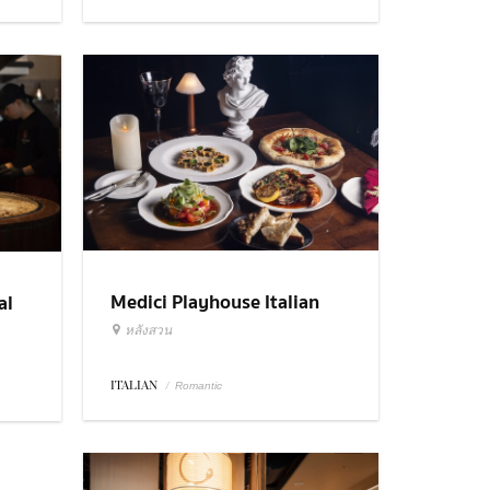
Medici Playhouse Italian
al
Restaurant & Bar Bangkok
หลังสวน
ITALIAN
/
Romantic