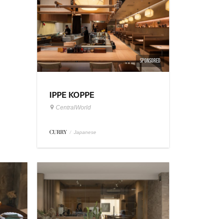
SPONSORED
IPPE KOPPE
CentralWorld
CURRY
/
Japanese