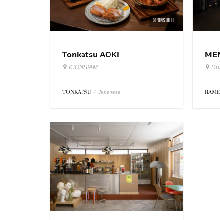
SPONSORED
Tonkatsu AOKI
MEN
ICONSIAM
Dus
TONKATSU
/
RAM
Japanese