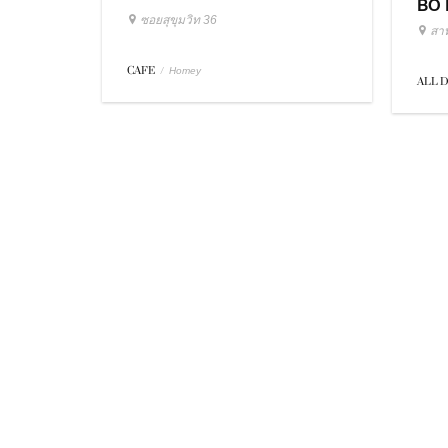
BO 
ซอยสุขุมวิท 36
สา
CAFE
/
Homey
ALL 