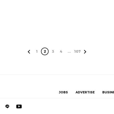
1
2
3
4
...
107
JOBS
ADVERTISE
BUSIN