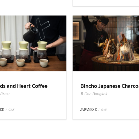
ds and Heart Coffee
Bincho Japanese Charco
sters
Grilled
ะโขนง
One Bangkok
EE
/
JAPANESE
/
Chill
Grill