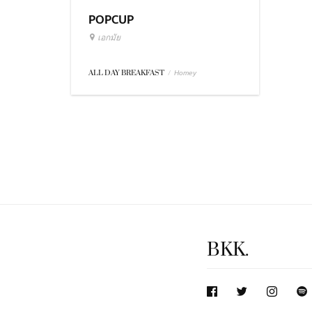
POPCUP
เอกมัย
ALL DAY BREAKFAST
/
Homey
BKK.