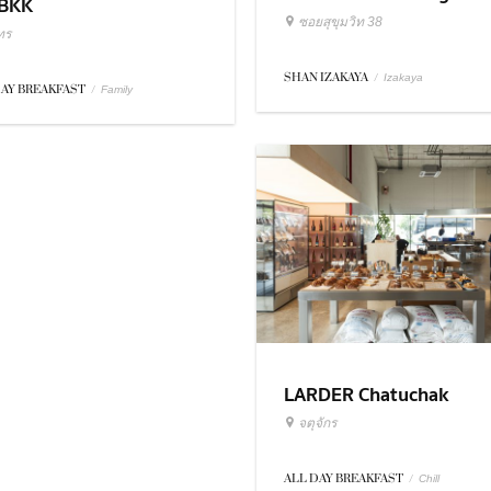
BKK
ซอยสุขุมวิท 38
ทร
SHAN IZAKAYA
/
Izakaya
DAY BREAKFAST
/
Family
LARDER Chatuchak
จตุจักร
ALL DAY BREAKFAST
/
Chill