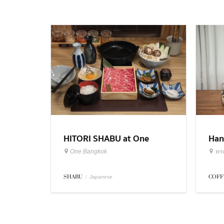
HITORI SHABU at One
Han
Bangkok
Roa
One Bangkok
พร
SHABU
/
COFF
Japanese