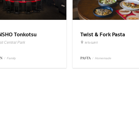
SHO Tonkotsu
Twist & Fork Pasta
it Central Park
พระนคร
EN
/
PASTA
/
Family
Homemade