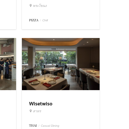
พระโขนง
PIZZA
/
Chill
Wisetwiso
สาทร
THAI
/
Casual Dining