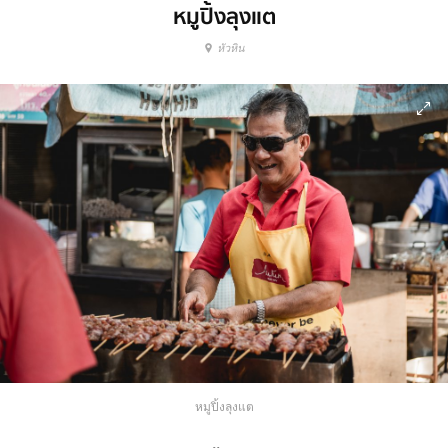
หมูปิ้งลุงแต
หัวหิน
หมูปิ้งลุงแต