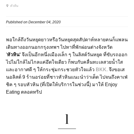
หัวหิน
Published on December 04, 2020
พอใกล้ถึงวันหยุดยาวหรือวันหยุดสุดสัปดาห์หลายคนก็แพลน
เดินทางออกนอกกรุงเทพฯ ไปหาที่พักผ่อนต่างจังหวัด
'
หัวหิน'
จึงเป็นอีกหนึ่งเมืองเล็ก ๆ ในลิสต์วันหยุด ที่ขับรถออก
ไปไม่ใกล้ไม่ไกลแค่อึดใจเดียว ก็พบกับคลื่นทะเลสวยน้ำใส
และอากาศดี ๆ ให้กระชุ่มกระชวยหัวใจแล้ว
BKK.
จึงขอเส
นอลิสต์ 9 ร้านอร่อยที่ชาวหัวหินแนะนำว่าเด็ด ไปจนถึงคาเฟ่
ชิค ๆ รอบหัวหิน (ที่เปิดให้บริการในช่วงนี้) มาให้ Enjoy
Eating ตลอดทริป
1