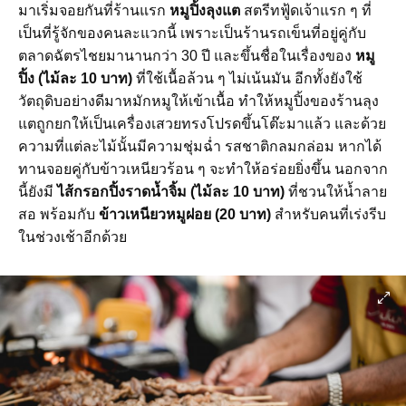
มาเริ่มจอยกันที่ร้านแรก
หมูปิ้งลุงแต
สตรีทฟู้ดเจ้าแรก ๆ ที่
เป็นที่รู้จักของคนละแวกนี้ เพราะเป็นร้านรถเข็นที่อยู่คู่กับ
ตลาดฉัตรไชยมานานกว่า 30 ปี และขึ้นชื่อในเรื่องของ
หมู
ปิ้ง (ไม้ละ 10 บาท)
ที่ใช้เนื้อล้วน ๆ ไม่เน้นมัน อีกทั้งยังใช้
วัตถุดิบอย่างดีมาหมักหมูให้เข้าเนื้อ ทำให้หมูปิ้งของร้านลุง
แตถูกยกให้เป็นเครื่องเสวยทรงโปรดขึ้นโต๊ะมาแล้ว และด้วย
ความที่แต่ละไม้นั้นมีความชุ่มฉ่ำ รสชาติกลมกล่อม หากได้
ทานจอยคู่กับข้าวเหนียวร้อน ๆ จะทำให้อร่อยยิ่งขึ้น นอกจาก
นี้ยังมี
ไส้กรอกปิ้งราดน้ำจิ้ม (ไม้ละ 10 บาท)
ที่ชวนให้น้ำลาย
สอ พร้อมกับ
ข้าวเหนียวหมูฝอย (20 บาท)
สำหรับคนที่เร่งรีบ
ในช่วงเช้าอีกด้วย