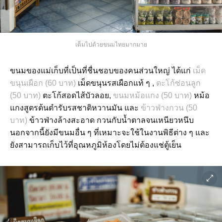
เต็มไปด้วยขนมไทยมากมาย
ขนมของแม่เก็บที่เป็นที่ชื่นชอบของคนส่วนใหญ่ ได้แก่
เม็ด
ขนุนเผือก (60 บาท)
เม็ดขนุนรสเผือกแท้ ๆ ,
ตะโก้ซ่อนลูก
(50 บาท)
ตะโก้สอดไส้บัวลอย,
ขนมหม้อแกง (50 บาท)
หม้อ
แกงสูตรต้นตำรับรสชาติหวานมัน และ
ข้าวฟ่างกวน (50
บาท)
ข้าวฟ่างล้างสะอาด กวนกับน้ำตาลจนเหนียวหนึบ
นอกจากนี้ยังมีขนมอื่น ๆ ที่เหมาะจะใช้ในงานพิธีต่าง ๆ และ
ยังสามารถเก็บไว้ที่อุณหภูมิห้องโดยไม่ต้องแช่ตู้เย็น