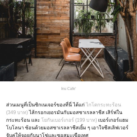
Inu Cafe'
ส่วนเมนูที่เป็นซิกเนเจอร์ของที่นี่ ได้แก่
ไกโดกระทะร้อน
(349 บาท)
ไส้กรอกเยอรมันกับมอสซาเรลลาชีส เสิร์ฟใน
กระทะร้อน และ
โยกันเบอร์เกอร์ (199 บาท)
เบอร์เกอร์แฮม
โบโลนา ซ้อนด้วยมอสซาเรลลาชีสเยิ้ม ๆ เอาใจชีสเลิฟเวอร์
จับคู่ให้จอยกับนาโช่และซอสมะเขือเทศ