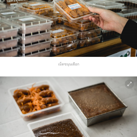
เม็ดขนุนเผือก