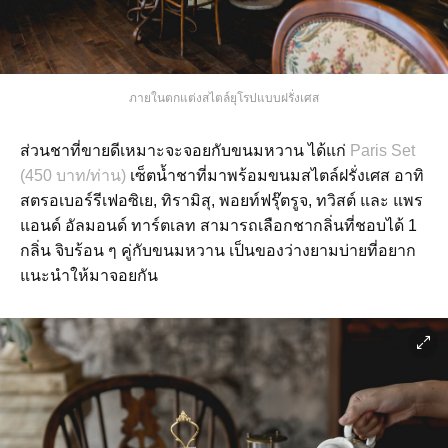
ภายในตกแต่งสไตล์ยุโรปแบบฝรั่งเศส
ส่วนชาที่ขายดีเหมาะจะจอยกับขนมหวาน ได้แก่
Paris Set
(450 บาท/ท่าน)
เซ็ตน้ำชาที่มาพร้อมขนมสไตล์ฝรั่งเศส อาทิ
สตรอเบอร์รีเฟอซิเย, ทิรามิสุ, พอยท์ฟรุ๊ตรูจ, ทวิสต์ และ แพร
แอนด์ อัลมอนด์ ทาร์ตเลท สามารถเลือกชากลิ่นที่ชอบได้ 1
กลิ่น จิบร้อน ๆ คู่กับขนมหวาน เป็นของว่างยามบ่ายที่อยาก
แนะนำให้มาจอยกัน