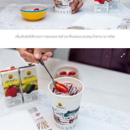
เพิ่มสัมผัสมิติแห่งการผ่อนคลายด้วยกลิ่นหอมแห่งสมุนไพรนานาชนิด