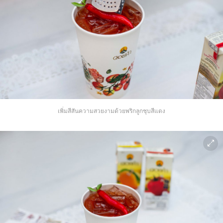
เพิ่มสีสันความสวยงามด้วยพริกลูกชุบสีแดง