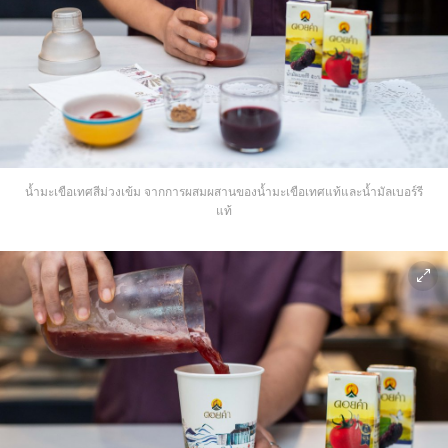
น้ำมะเขือเทศสีม่วงเข้ม จากการผสมผสานของน้ำมะเขือเทศแท้และน้ำมัลเบอร์รี
แท้