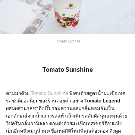
Tomato Sunrise
Tomato Sunshine
ตามมาด้วย
Tomato Sunshine
พิเศษด้วยสูตรน้ำมะเขือเทศ
รสชาติยอดนิยมของร้านดอยคำ อย่าง
Tomato Legend
ผสมผสานรสชาติเปรี้ยวอมหวานและกลิ่นหอมอันเป็น
เอกลักษณ์จากน้ำเสาวรสแท้ แล้วเพิ่มรสสัมผัสนุ่มละมุนด้วย
วิปครีมกลิ่นวานิลลา ตกแต่งด้วยมะเขือเทศเชอร์รีอบแห้ง
เป็นอีกหนึ่งเมนูน้ำมะเขือเทศมิติใหม่ที่คุณต้องลอง ดึงดูด