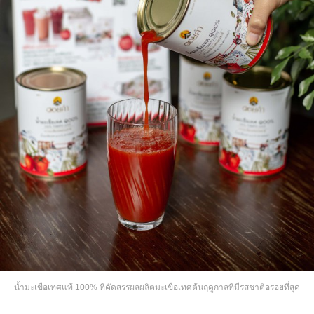
น้ำมะเขือเทศแท้ 100% ที่คัดสรรผลผลิตมะเขือเทศต้นฤดูกาลที่มีรสชาติอร่อยที่สุด