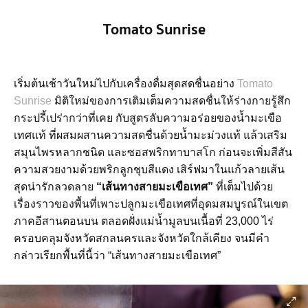
Tomato Sunrise
เริ่มต้นเช้าวันใหม่ไปกับเครื่องดื่มสุดสดชื่นอย่าง
Tomato
Sunrise
มิติใหม่ของการเติมเต็มความสดชื่นให้ร่างกายรู้สึก
กระปรี้เปร่ากว่าที่เคย กับสูตรลับความอร่อยของน้ำมะเขือ
เทศแท้ ที่ผสมผสานความสดชื่นด้วยน้ำมะม่วงแท้ แล้วเสริม
สมุนไพรหลากชนิด และซอสพริกทาบาสโก ก่อนจะเพิ่มสีสัน
ความสวยงามด้วยพริกลูกชุบสีแดง เสิร์ฟมาในแก้วลายเส้น
สุดน่ารักลวดลาย
“เส้นทางสายมะเขือเทศ”
ที่เต็มไปด้วย
เรื่องราวของพื้นที่เพาะปลูกมะเขือเทศที่อุดมสมบูรณ์ในเขต
ภาคอีสานตอนบน ตลอดฝั่งแม่น้ำมูลบนเนื้อที่ 23,000 ไร่
ครอบคลุมจังหวัดสกลนครและจังหวัดใกล้เคียง จนมีคำ
กล่าวเรียกพื้นที่นี้ว่า “เส้นทางสายมะเขือเทศ”