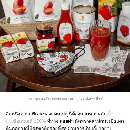
หลากหลายผลิตภัณฑ์จากแคมเปญ “มะเขือเทศที่รัก”
อีกหนึ่งความพิเศษของแคมเปญนี้ต้องห้ามพลาดกับ
น้ำ
มะเขือเทศแท้ 100%
ที่ทาง
ดอยคำ
คัดสรรผลผลิตมะเขือเทศ
ต้นฤดูกาลที่มีรสชาติอร่อยที่สุด ผ่านการเก็บเกี่ยวอย่าง