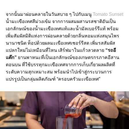
จากนั้นมาผ่อนคลายในวันสบาย ๆ ไปกับเมนู
Tomato Sunset
น้ำมะเขือเทศสีม่วงเข้ม จากการผสมผสานรสชาติอันเป็น
เอกลักษณ์ของน้ำมะเขือเทศแท้และน้ำมัลเบอร์รีแท้ พร้อม
เพิ่มสัมผัสมิติแห่งการผ่อนคลายด้วยกลิ่นหอมแห่งสมุนไพร
นานาชนิด ท็อปด้วยผลมะเขือเทศเชอร์รีสด เพิ่มรสสัมผัส
แปลกใหม่ไม่เหมือนที่ไหน เสิร์ฟมาในแก้วลวดลาย
“รถอี
แต๊ก”
ยานพาหนะที่เป็นเอกลักษณ์ของเกษตรกรภาคอีสาน
ตอนบน ที่ใช้บรรทุกมะเขือเทศจากการเก็บเกี่ยวผลผลิตที่
ระดับความสุกเหมาะสม พร้อมนำไปเข้าสู่กระบวนการ
แปรรูปเป็นกลุ่มผลิตภัณฑ์ “ครอบครัวมะเขือเทศ”