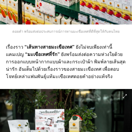
ดอยคำ พร้อมส่งต่อประสบการณ์การทานมะเขือเทศที่ดีที่สุดให้กับคนไทย
เรื่องราว
“เส้นทางสายมะเขือเทศ”
ยังไม่จบเพียงเท่านี้
แคมเปญ
“มะเขือเทศที่รัก”
ยังพร้อมส่งต่อความห่วงใยด้วย
การออกแบบหน้ากาก‎แบบผ้าและกระเป๋าผ้า พิมพ์ลายเส้นสุด
น่ารัก อันเต็มไปด้วยเรื่องราวของสายมะเขือเทศ เพื่อตอบ
โจทย์เหล่าแฟนพันธุ์แท้มะเขือเทศดอยคำอย่างแท้จริง