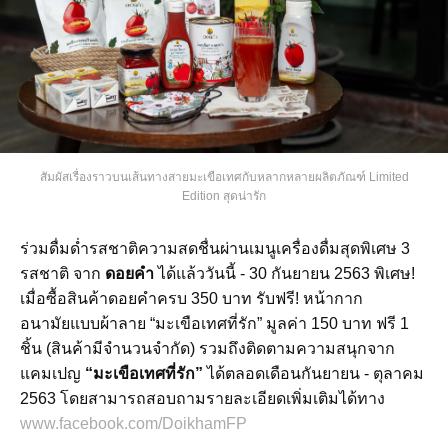
สัมผัสเรื่องราวบนเส้นทางสายมะเขือเทศกับหลากหลายผลิตภัณฑ์ Limited
Edition สุดน่ารัก
ร่วมดื่มด่ำรสชาติความสดชื่นผ่านเมนูเครื่องดื่มสุดพิเศษ 3
รสชาติ จาก
ดอยคำ
ได้แล้ววันนี้ - 30 กันยายน 2563 พิเศษ!
เมื่อซื้อสินค้าดอยคำครบ 350 บาท รับฟรี! หน้ากาก
อนามัย‎แบบผ้าลาย “มะเขือเทศที่รัก” มูลค่า 150 บาท ฟรี 1
ชิ้น (สินค้ามีจำนวนจำกัด) รวมถึงติดตามความสนุกจาก
แคมเปญ
“มะเขือเทศที่รัก”
ได้ตลอดเดือนกันยายน - ตุลาคม
2563 โดยสามารถสอบถามรายละเอียดเพิ่มเติมได้ทาง
www.facebook.com/DoikhamFP