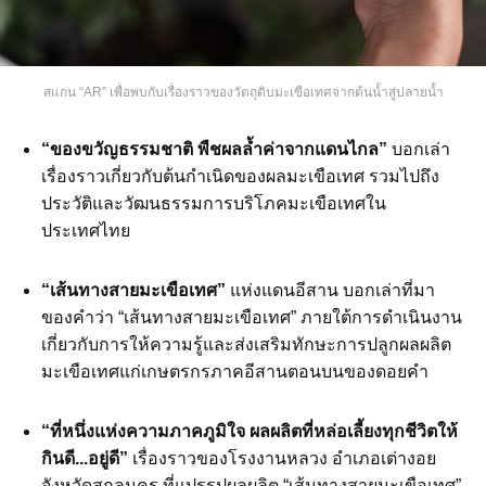
สแกน “AR” เพื่อพบกับเรื่องราวของวัตถุดิบมะเขือเทศจากต้นน้ำสู่ปลายน้ำ
“ของขวัญธรรมชาติ พืชผลล้ำค่าจากแดนไกล”
บอกเล่า
เรื่องราวเกี่ยวกับต้นกำเนิดของผลมะเขือเทศ รวมไปถึง
ประวัติและวัฒนธรรมการบริโภคมะเขือเทศใน
ประเทศไทย
“เส้นทางสายมะเขือเทศ”
แห่งแดนอีสาน บอกเล่าที่มา
ของคำว่า “เส้นทางสายมะเขือเทศ” ภายใต้การดำเนินงาน
เกี่ยวกับการให้ความรู้และส่งเสริมทักษะการปลูกผลผลิต
มะเขือเทศแก่เกษตรกรภาคอีสานตอนบนของดอยคำ
“ที่หนึ่งแห่งความภาคภูมิใจ ผลผลิตที่หล่อเลี้ยงทุกชีวิตให้
กินดี...อยู่ดี”
เรื่องราวของโรงงานหลวง อำเภอเต่างอย
จังหวัดสกลนคร ที่แปรรูปผลผลิต “เส้นทางสายมะเขือเทศ”