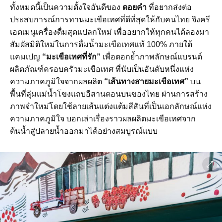
ทั้งหมดนี้เป็นความตั้งใจอันดีของ
ดอยคำ
ที่อยากส่งต่อ
ประสบการณ์การทานมะเขือเทศที่ดีที่สุดให้กับคนไทย จึงครี
เอตเมนูเครื่องดื่มสุดแปลกใหม่ เพื่ออยากให้ทุกคนได้ลองมา
สัมผัสมิติใหม่ในการดื่มน้ำมะเขือเทศแท้ 100% ภายใต้
แคมเปญ
“มะเขือเทศที่รัก”
เพื่อตอกย้ำภาพลักษณ์แบรนด์
ผลิตภัณฑ์ครอบครัวมะเขือเทศ ที่นับเป็นอันดับหนึ่งแห่ง
ความภาคภูมิใจจากผลผลิต
“เส้นทางสายมะเขือเทศ”
บน
พื้นที่ลุ่มแม่น้ำโขงแถบอีสานตอนบนของไทย ผ่านการสร้าง
ภาพจำใหม่โดยใช้ลายเส้นแต่งแต้มสีสันที่เป็นเอกลักษณ์แห่ง
ความภาคภูมิใจ บอกเล่าเรื่องราวผลผลิตมะเขือเทศจาก
ต้นน้ำสู่ปลายน้ำออกมาได้อย่างสมบูรณ์แบบ