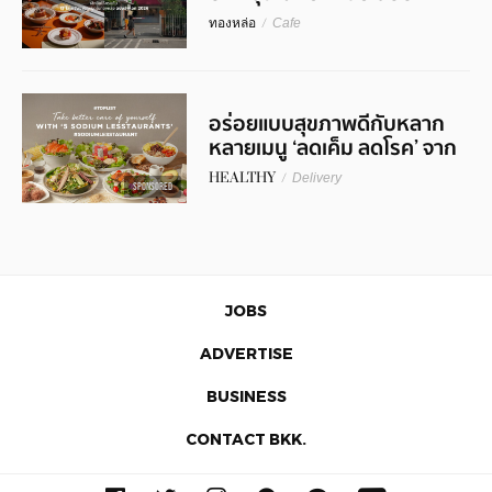
อัพเดท 2026
ทองหล่อ
/
Cafe
อร่อยแบบสุขภาพดีกับหลาก
หลายเมนู ‘ลดเค็ม ลดโรค’ จาก
5 Sodium Lesstaurant
HEALTHY
/
Delivery
SPONSORED
JOBS
ADVERTISE
BUSINESS
CONTACT BKK.