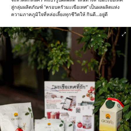
สู่กลุ่มผลิตภัณฑ์ “ครอบครัวมะเขือเทศ” เป็นผลผลิตแห่ง
ความภาคภูมิใจที่หล่อเลี้ยงทุกชีวิตให้ กินดี...อยู่ดี