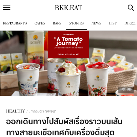
BKK
.
EAT
RESTAURANTS
CAFES
BARS
STORIES
NEWS
LIST
DIREC
SPONSORED
HEALTHY
/
Product Review
ออกเดินทางไปสัมผัสเรื่องราวบนเส้น
ทางสายมะเขือเทศกับเครื่องดื่มสุด