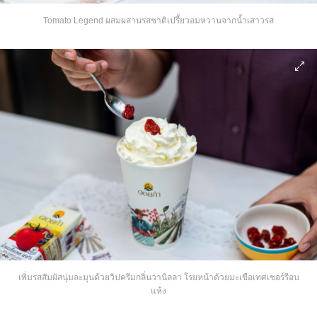
Tomato Legend ผสมผสานรสชาติเปรี้ยวอมหวานจากน้ำเสาวรส
เพิ่มรสสัมผัสนุ่มละมุนด้วยวิปครีมกลิ่นวานิลลา โรยหน้าด้วยมะเขือเทศเชอร์รีอบ
แห้ง