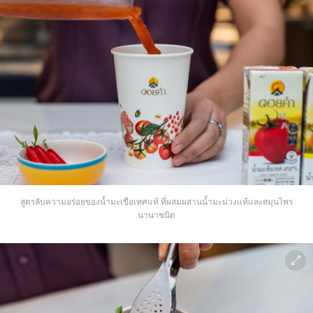
สูตรลับความอร่อยของน้ำมะเขือเทศแท้ ที่ผสมผสานน้ำมะม่วงแท้และสมุนไพร
นานาชนิด