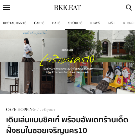
BKK
.
EAT
RESTAURANTS
CAFES
BARS
STORIES
NEWS
LIST
DIREC
CAFE HOPPING
/
เจริญนคร
เดินเล่นแบบชิคเก๋ พร้อมอัพเดทร้านเด็ด
ฝั่งธนในซอยเจริญนคร10