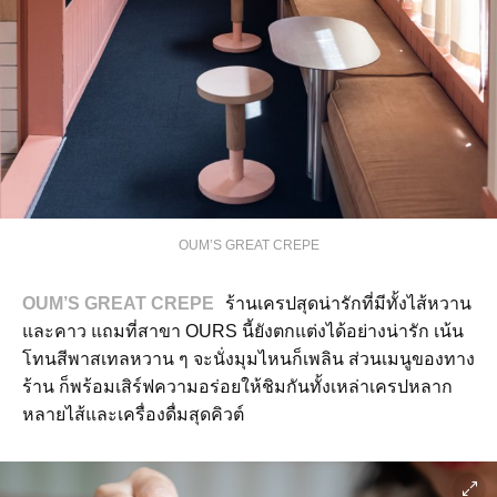
OUM’S GREAT CREPE
OUM’S GREAT CREPE
ร้านเครปสุดน่ารักที่มีทั้งไส้หวาน
และคาว แถมที่สาขา OURS นี้ยังตกแต่งได้อย่างน่ารัก เน้น
โทนสีพาสเทลหวาน ๆ จะนั่งมุมไหนก็เพลิน ส่วนเมนูของทาง
ร้าน ก็พร้อมเสิร์ฟความอร่อยให้ชิมกันทั้งเหล่าเครปหลาก
หลายไส้และเครื่องดื่มสุดคิวต์