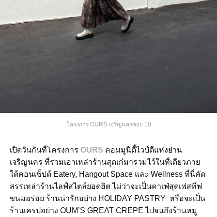
โครงการ OURS เจริญนครซอย 10
เปิดวันกันที่โครงการ
OURS
คอมมูนิตี้ไวป์ดีแห่งย่าน
เจริญนคร ที่รวมเอาเหล่าร้านสุดเก๋มารวมไว้ในที่เดียวภาย
ใต้คอนเซ็ปต์ Eatery, Hangout Space และ Wellness ที่นี่คัด
สรรเหล่าร้านไลฟ์สไตล์ยอดฮิต ไม่ว่าจะเป็นคาเฟ่สุดเฟสทีฟ
ขนมอร่อย ร้านน่ารักอย่าง HOLIDAY PASTRY หรือจะเป็น
ร้านเครปอย่าง OUM’S GREAT CREPE ไปจนถึงร้านหมู