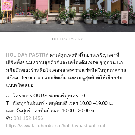
HOLIDAY PASTRY
HOLIDAY PASTRY
คาเฟ่สุดเฟสทีฟในย่านเจริญนครที่
เสิร์ฟทั้งขนมหวานสุดคิวต์และเครื่องดื่มเฟรช ๆ ทุกวัน แถ
มกิมมิกของร้านคือไม่เคยพลาดความเฟสทีฟในทุกเทศกาล
พร้อม Decoration แบบจัดเต็ม และเมนูสุดคิวต์ให้เลือกกับ
แบบจุใจเสมอ
⌂ : โครงการ OURS ซอยเจริญนคร 10
T : เปิดทุกวันจันทร์ - พฤหัสบดี เวลา 10.00 –19.00 น.
และ วันศุกร์ - อาทิตย์ เวลา 10.00 - 20.00 น.
✆ :
081 152 1456
https://www.facebook.com/holidaypastryofficial