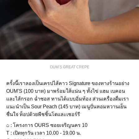
OUM’S GREAT CREPE
ครั้งนี้เราลองเป็นเครปไส้คาว Signature ของทางร้านอย่าง
OUM’S (100 บาท) มาพร้อมใส้แน่น ๆ ทั้งไข่ แฮม เบคอน
และไส้กรอก ฉ่ำซอส ทานได้แบบอิ่มท้อง ส่วนเครื่องดื่มเรา
แนะนำเป็น Sour Peach (145 บาท) เมนูปั่นหอมหวานเย็น
ชื่นใจ ท็อปด้วยพีชชิ้นโตและเชอร์รี
⌂ : โครงการ OURS ซอยเจริญนคร 10
T : เปิดทุกวัน เวลา 10.00 - 19.00 น.