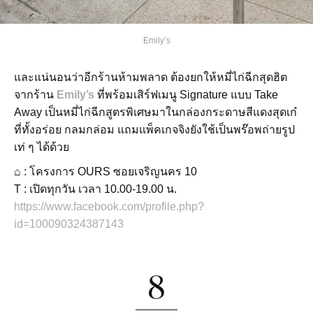
Emily’s
และแน่นอนว่าอีกร้านห้ามพลาด ต้องยกให้หมี่ไก่ฉีกสุดฮิต
จากร้าน
Emily’s
ที่พร้อมเสิร์ฟเมนู Signature แบบ Take
Away เป็นหมี่ไก่ฉีกสูตรพิเศษมาในกล่องกระดาษสีแดงสุดเก๋
ที่ทั้งอร่อย กลมกล่อม แถมแพ็คเกจจิงยังใช้เป็นพร๊อพถ่ายรูป
เท่ ๆ ได้ด้วย
⌂ : โครงการ OURS ซอยเจริญนคร 10
T : เปิดทุกวัน เวลา 10.00-19.00 น.
https://www.facebook.com/profile.php?
id=100090324387143
8