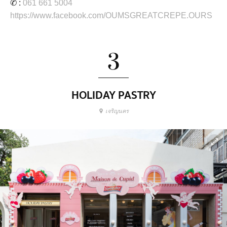
✆ :
061 661 5004
https://www.facebook.com/OUMSGREATCREPE.OURS
3
HOLIDAY PASTRY
เจริญนคร