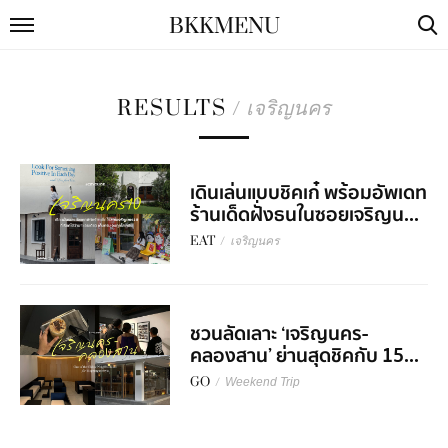
BKKMENU
RESULTS
/
เจริญนคร
เดินเล่นแบบชิคเก๋ พร้อมอัพเดท
ร้านเด็ดฝั่งธนในซอยเจริญน...
EAT
/
เจริญนคร
ชวนลัดเลาะ ‘เจริญนคร-
คลองสาน’ ย่านสุดชิคกับ 15...
GO
/
Weekend Trip