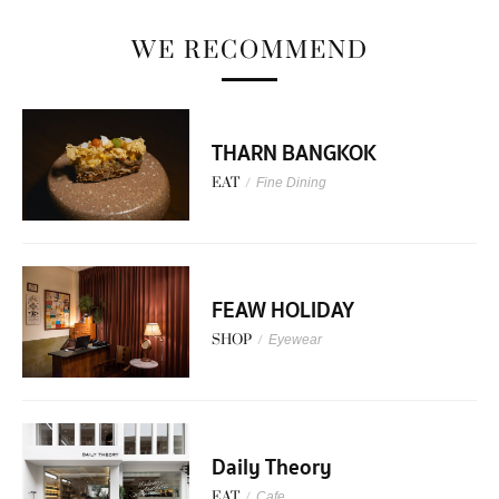
WE RECOMMEND
THARN BANGKOK
EAT
/
Fine Dining
FEAW HOLIDAY
SHOP
/
Eyewear
Daily Theory
EAT
/
Cafe