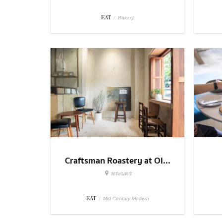
EAT
/
Bakery
Craftsman Roastery at Ol...
พระนคร
EAT
/
Mid-Century Modern