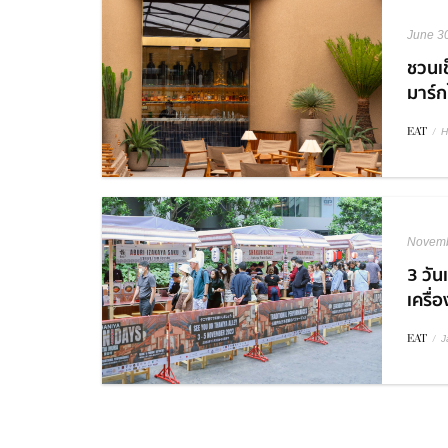
June 3
ชวนเช
มาร์กใ
EAT
/
H
Novemb
3 วันเ
เครื่
EAT
/
J