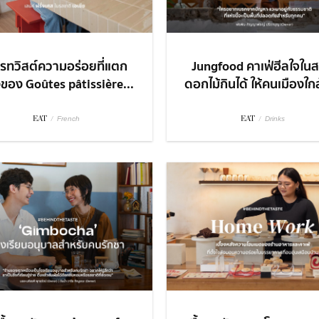
รทวิสต์ความอร่อยที่แตก
Jungfood คาเฟ่ฮีลใจใน
งของ Goûtes pâtissière...
ดอกไม้กินได้ ให้คนเมืองใกล้
EAT
/
EAT
/
French
Drinks