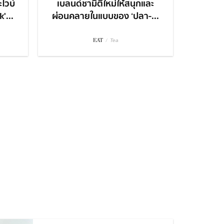
ไวบ์
เบลนด์ชามิติใหม่ให้สนุกและ
'...
ผ่อนคลายในแบบของ ‘ปลา-...
EAT
/
Tea