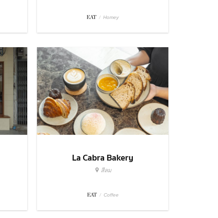
EAT
/
Homey
La Cabra Bakery
สีลม
EAT
/
Coffee