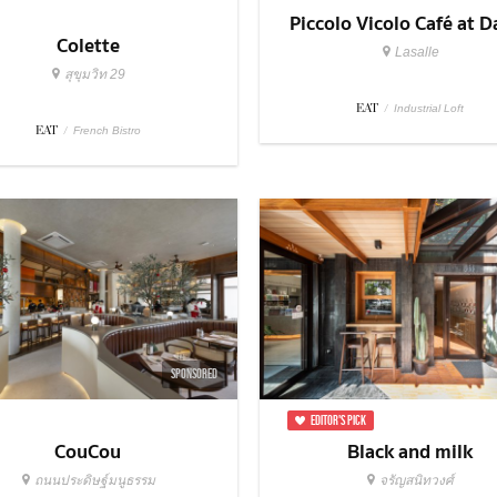
Piccolo Vicolo Café at Da
Colette
Lasalle
สุขุมวิท 29
EAT
/
Industrial Loft
EAT
/
French Bistro
SPONSORED
EDITOR'S PICK
CouCou
Black and milk
ถนนประดิษฐ์มนูธรรม
จรัญสนิทวงศ์