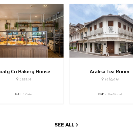
oafy Co Bakery House
Araksa Tea Room
Lasalle
เจริญกรุง
EAT
/
EAT
/
Cafe
Traditional
SEE ALL