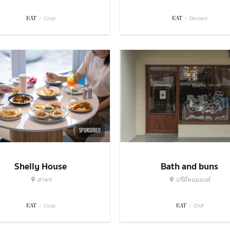
EAT
/
EAT
/
Cozy
Dessert
SPONSORED
Shelly House
Bath and buns
สาทร
ปรีดีพนมยงค์
EAT
/
EAT
/
Cozy
Chill