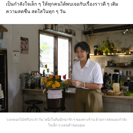
เป็นกำลังใจเล็ก ๆ ให้ทุกคนได้พบเจอกับเรื่องราวดี ๆ เติม
ความสดชื่น สดใสในทุก ๆ วัน
'แจกดอกไม้ฟรีประจำวัน' หนึ่งในกิมมิกน่ารัก ๆ ของทางร้าน ด้วยการส่งมอบกำลัง
ใจเล็ก ๆ แทนคำขอบคุณ