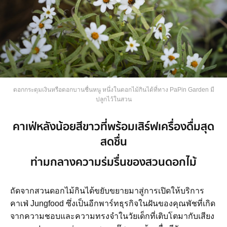
ดอกกระดุมเงินหรือดอกบานชื่นหนู หนึ่งในดอกไม้กินได้ที่ทาง PaPin Garden มี
ปลูกไว้ในสวน
คาเฟ่หลังน้อยสีขาวที่พร้อมเสิร์ฟเครื่องดื่มสุด
สดชื่น
ท่ามกลางความร่มรื่นของสวนดอกไม้
ถัดจากสวนดอกไม้กินได้ขยับขยายมาสู่การเปิดให้บริการ
คาเฟ่ Jungfood ซึ่งเป็นอีกพาร์ทธุรกิจในฝันของคุณพัชที่เกิด
จากความชอบและความทรงจำในวัยเด็กที่เติบโตมากับเสียง