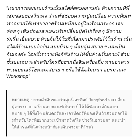
“แนวการออกแบบร้านเป็นสไตล์ผสมผสานค่ะ ด้วยความที่พี่
เซมชอบของวินเทจ
ส่วนพัชชอบความปูนเปลือย ความดิบเท่
เราอยากได้บรรยากาศร้านเหมือนอยู่ในเรือนกระจก เลย
ค่อย
ๆ
เพิ่มช่องแสงและปรับเปลี่ยนมู้ดไปเรื่อย
ๆ
มีความ
ร่มรื่น เย็นสบาย ด้วยต้นไม้ใบที่เลือกมาประดับไว้ในร้าน เน้น
สไตล์ร้านแบบติดดิน
แบบบ้าน
ๆ ที่อบอุ่น สบาย ๆ และเป็น
กันเองค่ะ โดยที่เราวางฟังก์ชันร้านให้ชั้นล่างเป็นคาเฟ่
ส่วน
ชั้นบนเหมาะสำหรับใครที่อยากนั่งจิบเครื่องดื่ม ทานอาหาร
ทานเบเกอรีโฮมเมดสบาย
ๆ
หรือใช้จัดสัมมนา
อบรม
และ
Workshop”
หมายเหตุ :
ยามค่ำคืนของวันศุกร์-อาทิตย์ Jungfood จะเปลี่ยน
มู้ดบรรยากาศร้านจากคาเฟ่เป็นบาร์ ให้ได้ชิลเอาต์กันแบบ
สบาย ๆ ได้ทั้งโซนอินดอร์และเอาท์ดอร์ที่มองเห็นวิวสวนดอกไม้
(สำหรับใครที่อยากแวะเข้ามาดริงก์ในช่วงวันธรรมดา แนะนำ
ให้สำรองที่นั่งล่วงหน้าก่อนเดินทางมาที่ร้าน)