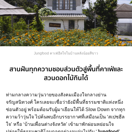
Jungfood คาเฟ่ฮีลใจในบ้านหลังน้อยสีขาว
สานฝันทุกความชอบส่วนตัวสู่พื้นที่คาเฟ่และ
สวนดอกไม้กินได้
ท่ามกลางความวุ่นวายของสังคมเมืองใจกลางย่าน
จรัญสนิทวงศ์ ใครเลยจะเชื่อว่ายังมีพื้นที่ธรรมชาติแห่งหนึ่ง
ซ่อนตัวอยู่ พร้อมต้อนรับผู้มาเยือนให้ได้ Slow Down จากทุก
ความว้าวุ่นใจ ไปค้นพบอีกบรรยากาศที่เสมือนเป็น ‘สเปซฮีล
ใจ’ หรือ ‘บ้านเพื่อนต่างจังหวัด’ เข้ามาพักผ่อนหย่อนใจ
ปล่อยให้ธรรมชาติโอบกอดอย่างอบอุ่นไปกับ ‘
Jungfood
’