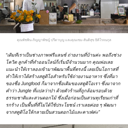
คุณพัชพิน-ภิญญาพัชญ์ ปรีดาบุญ และคุณเซม-สันติสุข ธิติโรจนกุล
“เดิมทีเราเป็นช่างภาพฟรีแลนซ์
ถ่ายงานที่บ้านค่ะ
พอถึงช่วง
โควิด
ลูกค้าที่ทำออนไลน์ก็เริ่มมีจำนวนมาก
คุณพ่อเลย
แนะนำให้เราลองเข้ามาพัฒนาพื้นที่ตรงนี้ เลยเป็นโอกาสที่
ทำให้เราได้สร้างสตูดิโอสำหรับใช้ถ่ายงานอาหาร ซึ่งที่มา
ของชื่อ Jungfood ก็มาจากชื่อเดิมของสตูดิโอเรา
ซึ่งมาจาก
คำว่า
Jungle ที่แปลว่าป่า ด้วยตัวร้านที่ถูกล้อมรอบด้วย
ธรรมชาติและสวนดอกไม้ ซึ่งเมื่อก่อนเป็นสวนทุเรียนเก่าที่
รกร้าง เป็นพื้นที่ที่ไม่ได้ใช้ประโยชน์ เราเลยค่อย ๆ พัฒนา
จากสตูดิโอให้กลายเป็นสวนดอกไม้และคาเฟ่ค่ะ”