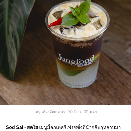
เมนูเครื่องดื่มแนะนำ : PO-Taek - โป๊ะแตก
Sod Sai - สดใส
เมนูม็อกเทลรีเฟรชชิ่งที่นำกลีบกุหลาบมา