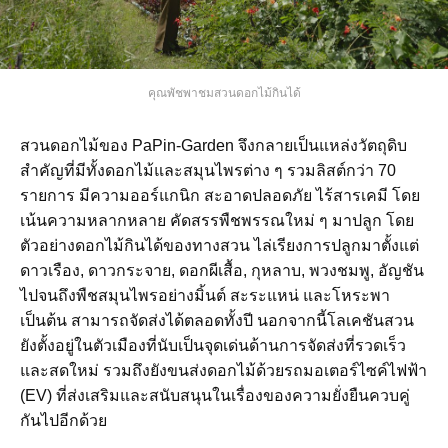
คุณพัชพาชมสวนดอกไม้กินได้
สวนดอกไม้ของ PaPin-Garden จึงกลายเป็นแหล่งวัตถุดิบ
สำคัญที่มีทั้งดอกไม้และสมุนไพรต่าง ๆ รวมลิสต์กว่า 70
รายการ มีความออร์แกนิก สะอาดปลอดภัย ไร้สารเคมี โดย
เน้นความหลากหลาย คัดสรรพืชพรรณใหม่ ๆ มาปลูก โดย
ตัวอย่างดอกไม้กินได้ของทางสวน ไล่เรียงการปลูกมาตั้งแต่
ดาวเรือง, ดาวกระจาย, ดอกผีเสื้อ, กุหลาบ, พวงชมพู, อัญชัน
ไปจนถึงพืชสมุนไพรอย่างมิ้นต์ สะระแหน่ และโหระพา
เป็นต้น สามารถจัดส่งได้ตลอดทั้งปี นอกจากนี้โลเคชันสวน
ยังตั้งอยู่ในตัวเมืองที่นับเป็นจุดเด่นด้านการจัดส่งที่รวดเร็ว
และสดใหม่ รวมถึงยังขนส่งดอกไม้ด้วยรถมอเตอร์ไซค์ไฟฟ้า
(EV) ที่ส่งเสริมและสนับสนุนในเรื่องของความยั่งยืนควบคู่
กันไปอีกด้วย