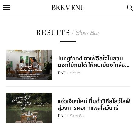
BKKMENU
RESULTS
/
Slow Bar
Jungfood คาเฟ่ฮีลใจในสวน
ดอกไม้กินได้ ให้คนเมืองใกล้ชิ...
EAT
/
Drinks
แอ่วเจียงใหม่ ดื่มด่ำวิถีสโลว์ไลฟ์
สู่วงการคอกาแฟสโลว์บาร์
EAT
/
Slow Bar