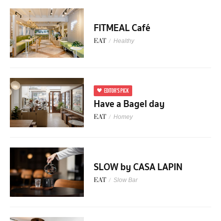
FITMEAL Café
EAT
/
Healthy
EDITOR'S PICK
Have a Bagel day
EAT
/
Homey
SLOW by CASA LAPIN
EAT
/
Slow Bar