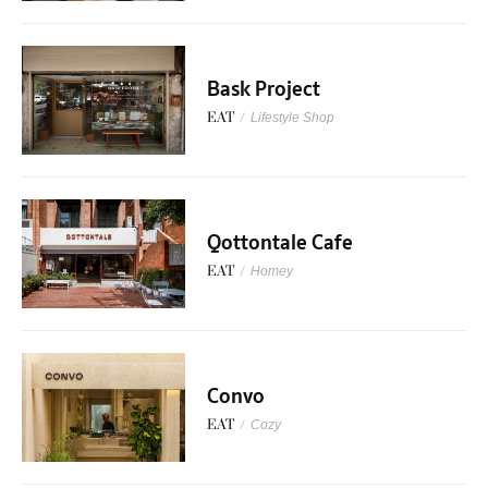
Bask Project
EAT
/
Lifestyle Shop
Qottontale Cafe
EAT
/
Homey
Convo
EAT
/
Cozy