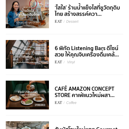
‘ไสใส’ ร้านน้ำแข็งไสที่ชูวัตถุดิบ
ไทย สร้างสรรค์ควา...
EAT
/
Dessert
6 พิกัด Listening Bars ดีไซน์
สวย ให้คุณจิบเครื่องดื่มเคล้...
EAT
/
Vinyl
CAFÉ AMAZON CONCEPT
STORE คาเฟ่แนวใหม่ผสา...
EAT
/
Coffee
SPONSORED