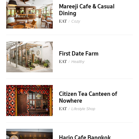
Mareeji Cafe & Casual
Dining
EAT
/
Cozy
First Date Farm
EAT
/
Healthy
Citizen Tea Canteen of
Nowhere
EAT
/
Lifestyle Shop
Hario Cafe Bangkok