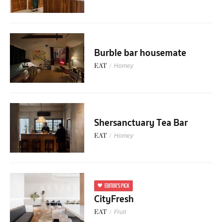
Burble bar housemate
EAT
/
Homey
Shersanctuary Tea Bar
EAT
/
Homey
EDITOR'S PICK
CityFresh
EAT
/
Fruit