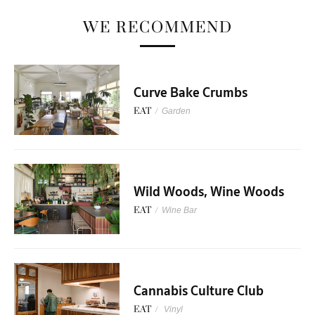
WE RECOMMEND
Curve Bake Crumbs
EAT
/
Garden
Wild Woods, Wine Woods
EAT
/
Wine Bar
Cannabis Culture Club
EAT
/
Vinyl