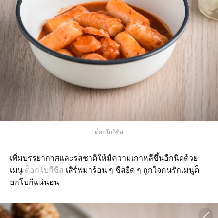
ต็อกโบกีชีส
เพิ่มบรรยากาศและรสชาติให้มีความเกาหลีขึ้นอีกนิดด้วย
เมนู
ต็อกโบกีชีส
เสิร์ฟมาร้อน ๆ ชีสยืด ๆ ถูกใจคนรักเมนูต็
อกโบกีแน่นอน