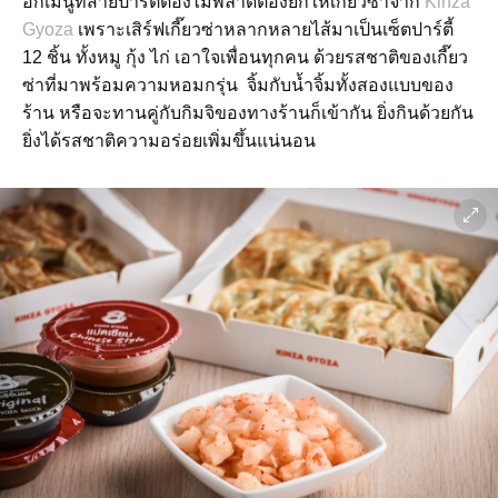
อีกเมนูที่สายปาร์ตี้ต้องไม่พลาดต้องยกให้เกี๊ยวซ่าจาก
Kinza
Gyoza
เพราะเสิร์ฟเกี๊ยวซ่าหลากหลายไส้มาเป็นเซ็ตปาร์ตี้
12 ชิ้น ทั้งหมู กุ้ง ไก่ เอาใจเพื่อนทุกคน ด้วยรสชาติของเกี๊ยว
ซ่าที่มาพร้อมความหอมกรุ่น จิ้มกับน้ำจิ้มทั้งสองแบบของ
ร้าน หรือจะทานคู่กับกิมจิของทางร้านก็เข้ากัน ยิ่งกินด้วยกัน
ยิ่งได้รสชาติความอร่อยเพิ่มขึ้นแน่นอน