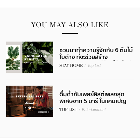
YOU MAY ALSO LIKE
ชวนมาทำความรู้จักกับ 6 ต้นไม้
ใบด่าง ที่จะช่วยสร้าง
บรรยากาศการอยู่บ้านให้เก๋กว่า
STAY HOME
/
Top List
ใคร !
ดื่มด่ำกับเพลย์ลิสต์เพลงสุด
พิเศษจาก 5 บาร์ ในเเคมเปญ
RHYTHM & BARS by
TOP LIST
/
Entertainment
Marshall
SPONSORED