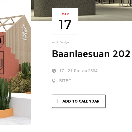
MAR
17
Art & Design
Baanlaesuan 202
17 - 21 มีนาคม 2564
BITEC
ADD TO CALENDAR