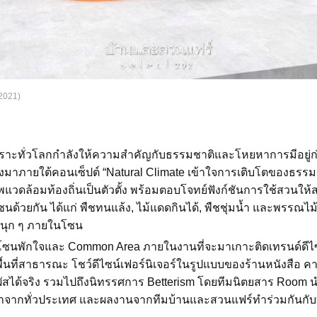
2021)
ราะทั่วโลกกำลังให้ความสำคัญกับธรรมชาติและโหยหาการมีอยู่ก
จึงมาภายใต้คอนเซ็ปต์ “Natural Climate เข้าใจการเติบโตของธรรมชา
วดล้อมท้องถิ่นเป็นตัวตั้ง พร้อมตอบโจทย์ฟังก์ชันการใช้สวนให้
โซนด้วยกัน ได้แก่ พืชทนแล้ง, ไม้แดดกินได้, พืชชุ่มน้ำ และพรรณไม้
สนุก ๆ ภายในโซน
ซนพักใจและ Common Area ภายในงานที่จะมาเกาะติดเทรนด์ดีไซน
บพื้นที่สาธารณะ โชว์ดีไซน์เฟอร์นิเจอร์ในรูปแบบของร้านหนังสือ คา
สได้จริง รวมไปถึงนิทรรศการ Betterism โดยทีมนิตยสาร Room
าจากทั่วประเทศ และผลงานจากทีมบ้านและสวนแฟร์ทำร่วมกันกับ