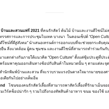
น
บ้านและสวนแฟร์ 2021
ที่คนรักสัตว์ ต้นไม้ บ้านและงานดีไซน์ไ
์นิทรรศการและการประชุมไบเทค บางนา ในคอนเซ็ปต์
“Open Cult
ไซน์ที่ดีสู่สังคม”
นำเสนอเทรนด์การออกแบบที่จะช่วยยกระดับคุณ
่งยืน สิ่งแวดล้อม ผู้คน ชุมชน และงานดีไซน์ที่สามารถทำร่วมกั
แตกต่างกันภายใต้แนวคิด “Open Culture” ตั้งแต่ซุ้มประตูที่ปร
พร้อมพาคุณออกเดินทางช้อปกับสินค้าในหมวดนั้น ๆ ตามแต่ละจุด 
นักพิมพ์บ้านและสวน ที่จะรวบรวมแรงบันดาลใจมากมายของศา
เดียกันไปอย่างเต็มอิ่ม
und
โซนของคนรักสัตว์เลี้ยงที่สามารถพาสัตว์เลี้ยงที่รักมาเอ็นจ
เวิร์คช็อปน่ารัก ๆ รวมไปถึงกองทัพสินค้าอาหาร ขนม ของใช้ แ