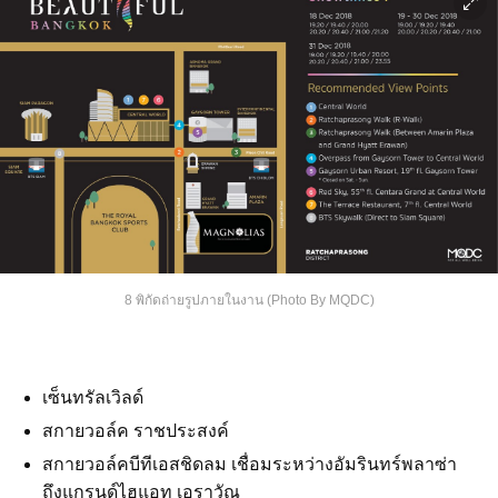
8 พิกัดถ่ายรูปภายในงาน (Photo By MQDC)
เซ็นทรัลเวิลด์
สกายวอล์ค ราชประสงค์
สกายวอล์คบีทีเอสชิดลม เชื่อมระหว่างอัมรินทร์พลาซ่า
ถึงแกรนด์ไฮแอท เอราวัณ