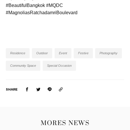
#BeautifulBangkok #MQDC
#MagnoliasRatchadamriBoulevard
Residence
Outdoor
Event
Festive
Photography
Community Space
Special Occasion
SHARE
MORES NEWS