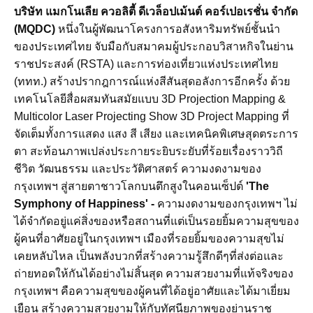
บริษัท แมกโนเลีย ควอลิตี้ ดีเวล็อปเม้นต์ คอร์เปอเรชั่น จำกัด
(MQDC)
หนึ่งในผู้พัฒนาโครงการอสังหาริมทรัพย์ชั้นนำ
ของประเทศไทย จับมือกับสมาคมผู้ประกอบวิสาหกิจในย่าน
ราชประสงค์ (RSTA) และการท่องเที่ยวแห่งประเทศไทย
(ททท.) สร้างปรากฎการณ์แห่งสีสันสุดอลังการอีกครั้ง ด้วย
เทคโนโลยีสื่อผสมทันสมัยแบบ 3D Projection Mapping &
Multicolor Laser Projecting Show 3D Project Mapping ที่
จัดเต็มทั้งการแสดง แสง สี เสียง และเทคนิคพิเศษสุดตระการ
ตา สะท้อนภาพเปล่งประกายระยิบระยับที่ร้อยเรื่องราววิถี
ชีวิต วัฒนธรรม และประวัติศาสตร์ ความงดงามของ
กรุงเทพฯ สู่สายตาชาวโลกบนตึกสูงในคอนเซ็ปต์
'The
Symphony of Happiness'
-
ความงดงามของกรุงเทพฯ ไม่
ได้จำกัดอยู่แค่สิ่งของหรือสถานที่แต่เป็นรอยยิ้มความสุขของ
ผู้คนที่อาศัยอยู่ในกรุงเทพฯ เมืองที่รอยยิ้มของความสุขไม่
เคยหลับไหล เป็นพลังบวกที่สร้างความรู้สึกดีๆที่ส่งต่อและ
ถ่ายทอดให้กันได้อย่างไม่สิ้นสุด ความสวยงามที่แท้จริงของ
กรุงเทพฯ คือความสุขของผู้คนที่ได้อยู่อาศัยและได้มาเยี่ยม
เยือน สร้างความสวยงามให้กับทัศนียภาพของย่านราช