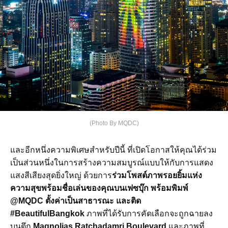
(Photo By MQDC)
และอีกหนึ่งความพิเศษสำหรับปีนี้ ที่เปิดโอกาสให้คุณได้ร่วม
เป็นส่วนหนึ่งในการสร้างความสมบูรณ์แบบให้กับการแสดง
แสงสีเสียงสุดยิ่งใหญ่ ด้วยการ
ร่วมโพสต์ภาพรอยยิ้มแห่ง
ความสุขพร้อมชื่อเล่นของคุณบนเฟซบุ๊ก พร้อมพิมพ์
@MQDC ตั้งค่าเป็นสาธารณะ และติด
#BeautifulBangkok
ภาพที่ได้รับการคัดเลือกจะถูกฉายลง
บนตึก
Magnolias Ratchadamri Boulevard
และภาพที่