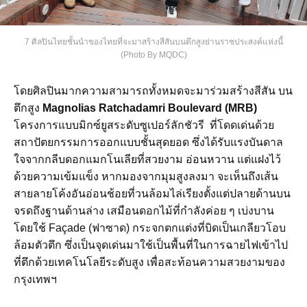
7 ศิลปินไทยชั้นนำของไทยที่จะมาสร้างสีสันบนตึกสูงย่านราชประสงค์แห่งนี้
(Photo By MQDC)
โดยศิลปินมากความสามารถทั้งหมดจะมาร่วมสร้างสีสัน บน
ตึกสูง
Magnolias Ratchadamri Boulevard
(MRB)
โครงการแบบมิกซ์ยูสระดับซูเปอร์ลักชัวรี ที่โดดเด่นด้วย
สถาปัตยกรรมการออกแบบชั้นสุดยอด ซึ่งได้รับแรงบันดาล
ใจจากกลีบดอกแมกโนเลียที่สวยงาม อ่อนหวาน แต่แฝงไว้
ด้วยความเข้มแข็ง หากมองจากมุมสูงลงมา จะเห็นถึงเส้น
สายลายโค้งอันอ่อนช้อยที่วนล้อมไล่เรียงตั้งแต่ปลายด้านบน
จรดถึงฐานด้านล่าง เสมือนดอกไม้ที่กำลังค่อย ๆ เบ่งบาน
โดยใช้ Façade (ฟาซาด) กระจกตกแต่งที่บิดเป็นเกลียวโอบ
ล้อมตัวตึก ซึ่งเป็นจุดเด่นมาใช้เป็นพื้นที่ในการฉายไฟเข้าไป
ที่ตึกด้วยเทคโนโลยีระดับสูง เพื่อสะท้อนความสวยงามของ
กรุงเทพฯ