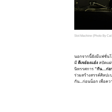
Slot Machine (Photo By Cat
นอกจากนี้ยังมีแฟชั่น
มี
ดีเจอ๋องแอ๋ง
สบัดแผ
นิทรรศการ
“กัน…ก่อ
ร่วมสร้างสรรค์ศิลปะ
กัน...ก่อนน็อก เพื่อค