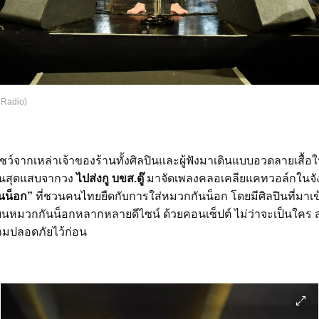
 Radio)
โชว์จากเหล่าเจ้าของร้านทั้งศิลปินและผู้ฟังมาเดินแบบอวดลายเสื
่นสุดแสบจากวง
ไปส่งกู บขส.ดู๊
มาจัดเพลงคลอเคลียแคทวอล์กในจั
นน็อก”
ที่ชวนคนไทยยืดกับการใส่หมวกกันน็อก โดยมีศิลปินที่มาเ
บนหมวกกันน็อกหลากหลายดีไซน์ ด้วยคอนเซ็ปต์ ไม่ว่าจะเป็นใคร 
วามปลอดภัยไว้ก่อน