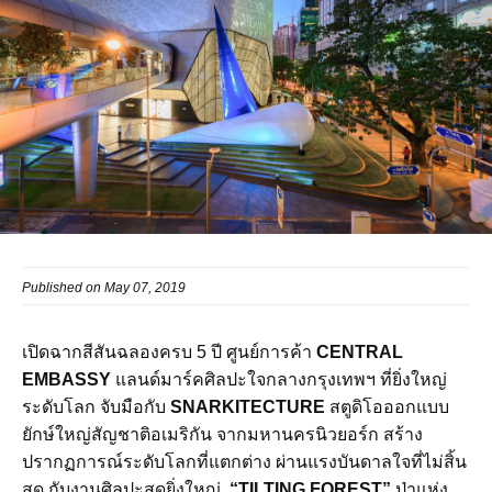
Published on May 07, 2019
เปิดฉากสีสันฉลองครบ 5 ปี ศูนย์การค้า
CENTRAL
EMBASSY
แลนด์มาร์คศิลปะใจกลางกรุงเทพฯ ที่ยิ่งใหญ่
ระดับโลก จับมือกับ
SNARKITECTURE
สตูดิโอออกแบบ
ยักษ์ใหญ่สัญชาติอเมริกัน จากมหานครนิวยอร์ก สร้าง
ปรากฏการณ์ระดับโลกที่แตกต่าง ผ่านแรงบันดาลใจที่ไม่สิ้น
สุด กับงานศิลปะสุดยิ่งใหญ่
“TILTING FOREST”
ป่าแห่ง