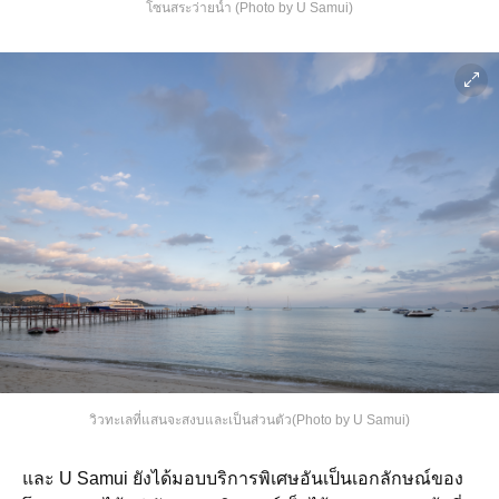
โซนสระว่ายน้ำ (Photo by U Samui)
วิวทะเลที่แสนจะสงบและเป็นส่วนตัว(Photo by U Samui)
และ U Samui ยังได้มอบบริการพิเศษอันเป็นเอกลักษณ์ของ