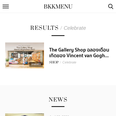
BKKMENU
RESULTS
/
Celebrate
The Gallery Shop ฉลองเดือน
เกิดของ Vincent van Gogh...
SHOP
/
Celebrate
SPONSORED
NEWS