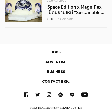
April 03, 2026
Space Edition x Magniflex
เปิดนิยามใหม่ “Sustainable...
SHOP
/
Celebrate
JOBS
ADVERTISE
BUSINESS
CONTACT BKK.
© 2026 BKKMENU.com by BKKMENU Co., Ltd.