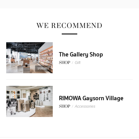
WE RECOMMEND
The Gallery Shop
SHOP
/
Gift
SPONSORED
RIMOWA Gaysorn Village
SHOP
/
Accessories