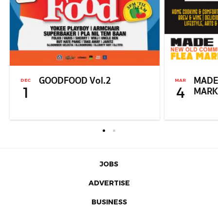
GOODFOOD Vol.2
MADE
DEC
MAR
1
4
MARK
JOBS
ADVERTISE
BUSINESS