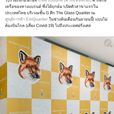
ไปร่วมเช็กอินกันที่
Café Kitsuné (คาเฟ่ คิทสึเนะ)
คาเฟ่ใน
เครือของทางแบรนด์ ซึ่งได้ฤกษ์มาเปิดตัวสาขาแรกใน
ประเทศไทย บริเวณชั้น G ตึก The Glass Quartier ณ
ศูนย์การค้า EmQuartier
ในช่วงต้นเดือนกันยายนนี้! แบบไม่
ต้องบินไกล (เสี่ยง Covid-19) ไปถึงประเทศฝรั่งเศส