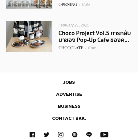
OPENING
/
Cafe
February 21, 2025
Choco Project Vol.5 การกลับ
มาของ Pop-Up Cafe ของค...
CHOCOLATE
/
Cafe
JOBS
ADVERTISE
BUSINESS
CONTACT BKK.