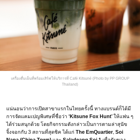
เครื่องดื่มเย็นที่พร้อมเสิร์ฟให้บริการที่ Café Kitsuné (Photo by PP GROUP
Thailand)
แน่นอนว่าการเปิดสาขาแรกในไทยครั้งนี้ ทางแบรนด์ก็ได้มี
การจัดแคมเปญพิเศษที่ชื่อว่า
‘Kitsune Fox Hunt’
ให้แฟน ๆ
ได้ร่วมสนุกด้วย โดยกิจกรรมดังกล่าวเป็นการตามล่าสุนัข
จิ้งจอกกับ 3 สถานที่สุดชิค ได้แก่
The EmQuartier
,
Soi
Nana (China Town)
และ
Saladeang Soi 1
เพื่อรับของ