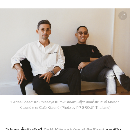
‘Gildas Loaëc’ และ ‘Masaya Kuroki’ สองหนุ่มผู้ร่วมก่อตั้งแบรนด์ Maison
Kitsuné และ Café Kitsuné (Photo by PP GROUP Thailand)