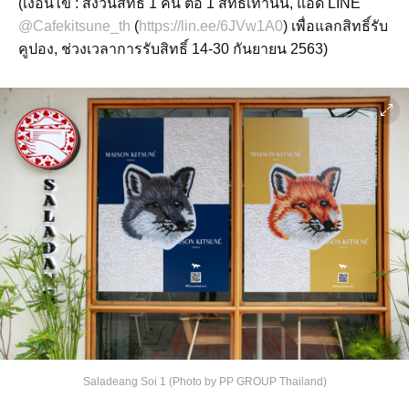
(เงื่อนไข : สงวนสิทธิ์ 1 คน ต่อ 1 สิทธิ์เท่านั้น, แอด LINE
@Cafekitsune_th
(
https://lin.ee/6JVw1A0
) เพื่อแลกสิทธิ์รับ
คูปอง, ช่วงเวลาการรับสิทธิ์ 14-30 กันยายน 2563)
Saladeang Soi 1 (Photo by PP GROUP Thailand)