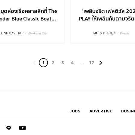
มุดล่องเรือคลาสสิกที่ The
'เพลินจริต เฟสติวัล 20
der Blue Classic Boat...
PLAY ให้เพลินกันตามจริต ก
ONE DAY TRIP
/
ART & DESIGN
/
Weekend Trip
Events
1
2
3
4
...
17
JOBS
ADVERTISE
BUSIN