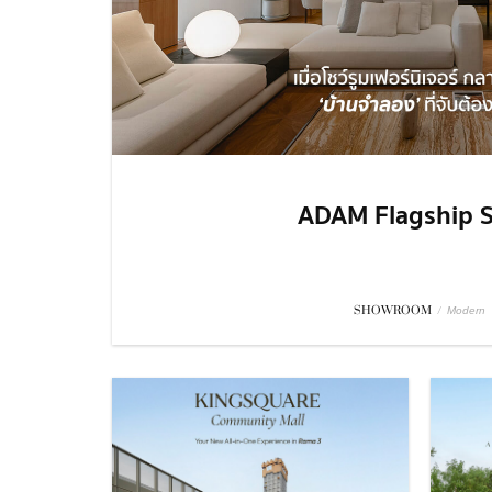
ADAM Flagship S
SHOWROOM
/
Modern