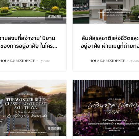
SPONSORED
วามสงบที่สง่างาม’ นิยาม
สัมผัสรสชาติแห่งชีวิตแล
่ของการอยู่อาศัย ในโคร...
อยู่อาศัย ผ่านเมนูที่ถ่ายท
HOUSE & RESIDENCE
/
HOUSE & RESIDENCE
/
Update
Updat
SPONSORED