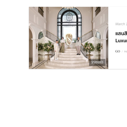
March 
แสนสิ
Luxur
GO
/
H
SPONSORED