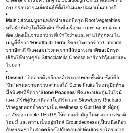
Cheese
จากนมควาย
คู่กับ
Sourdough Chips
ที่เพิ่มความ
กรุบกรอบจากเมล็ดพันธ์ุที่ตั้งใจโม่และบ่มมาเป็นอย่างดี
Main
: ส่วนเมนูจานหลักนำเสนอบีทรูท
Root Vegetables
หรือผักที่เติบโตใต้ผืนดิน
ขึ้นชื่อเรื่องความทานยาก
นำมา
ดัดแปลงเป็นจานอาหารที่เข้าใจง่ายและทานได้ทุกคน
ใน
เมนูที่ชื่อว่า
‘
Risotta di Terra
’
ริซอตโตจากข้าว
Carnaroli
จากอิตาลี
สีแดงอมม่วงสด
จากสีสันธรรมชาติของบีทรูท
เสิร์ฟให้ทานคู่กับ
Stracciatella Cheese
ทาร์ทาร์กุ้งแดงและ
ไข่ปลา
Dessert :
ปิดท้ายด้วยอีกองค์ประกอบของพื้นดิน
ซึ่งก็คือ
‘หิน’ ผ่านความหวานจากผลไม้
Stone Fruits
ในเมนูปิดท้าย
มื้อพิเศษที่ชื่อว่า
‘
Stone Poaches
’
พีชและพลัมตุ๋นในไวน์
แดง
เสิร์ฟคู่กับวานิลลาโยเกิร์ต
และ
Strawberry Rhubarb
Vinegar
ตอกย้ำความเป็น
Wellness & Gut Health
ที่ผู้อยู่
อาศัยของ
noble TERRA
ให้ความสำคัญ
ไม่ต่างจากรสชาติ
โฮมมี่
และความเป็นอยู่สไตล์
Groundedness
(เป็นหนึ่งเดียว
กับธรรมชาติ) สอดคล้องไปกับคอนเซ็ปต์หลักของโครงการ