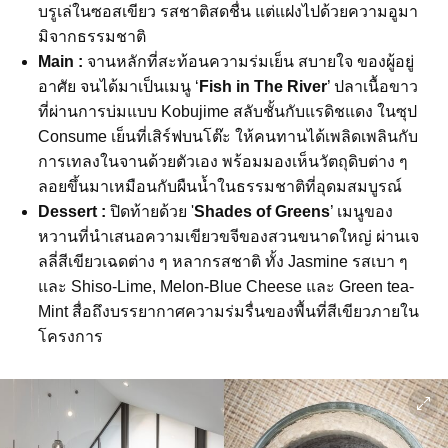
บรูเล่ในซอสเขียว
รสชาติสดชื่น
แต่แฝงไปด้วยความอูมา
มิจากธรรมชาติ
Main :
จานหลักที่สะท้อนความร่มเย็น
สบายใจ
ของผู้อยู่
อาศัย จนได้มาเป็นเมนู
‘
Fish in The River
’
ปลาเนื้อขาว
ที่ผ่านการบ่มแบบ
Kobujime
สลับชั้นกับแรดิชแดง
ในซุป
Consume
เย็นที่เสิร์ฟบนโต๊ะ
ให้คนทานได้เพลิดเพลินกับ
การเทลงในจานด้วยตัวเอง
พร้อมมองเห็นวัตถุดิบต่าง
ๆ
ลอยขึ้นมาเหมือนกับผืนน้ำในธรรมชาติที่อุดมสมบูรณ์
Dessert :
ปิดท้ายด้วย
'
Shades of Greens
’
เมนูของ
หวานที่นำเสนอความเขียวขจีของสวนขนาดใหญ่
ผ่านเจ
ลลี่สีเขียวเฉดต่าง
ๆ
หลากรสชาติ
ทั้ง
Jasmine
รสเบา
ๆ
และ
Shiso-Lime, Melon-Blue Cheese
และ
Green tea-
Mint สื่อถึงบรรยากาศความร่มรื่นของพื้นที่สีเขียวภายใน
โครงการ