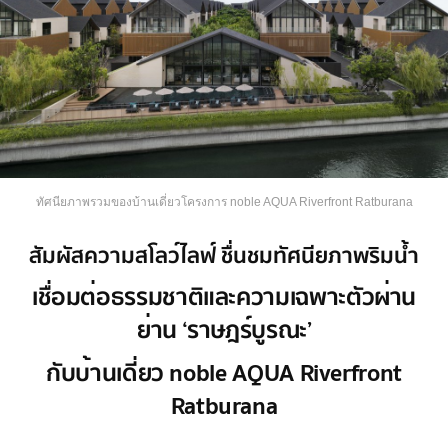
ทัศนียภาพรวมของบ้านเดี่ยวโครงการ noble AQUA Riverfront Ratburana
สัมผัสความสโลว์ไลฟ์ ชื่นชมทัศนียภาพริมน้ำ
เชื่อมต่อธรรมชาติและความเฉพาะตัวผ่าน
ย่าน ‘ราษฎร์บูรณะ’
กับบ้านเดี่ยว noble AQUA Riverfront
Ratburana