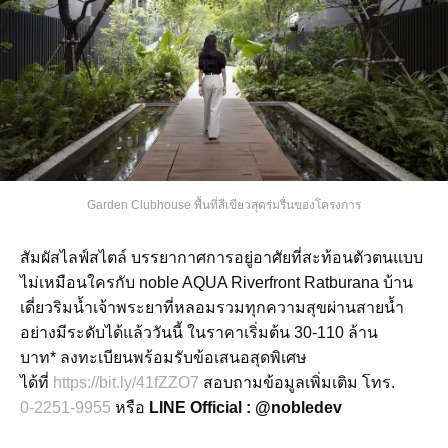
Garden Clubhouse พื้นที่สีเขียวสุดร่มรื่นของโครงการ
สัมผัสไลฟ์สไตล์ บรรยากาศการอยู่อาศัยที่สะท้อนตัวตนแบบ
ไม่เหมือนใครกับ noble AQUA Riverfront Ratburana บ้าน
เดี่ยวริมน้ำเจ้าพระยาที่หลอมรวมทุกความสุขผ่านสายน้ำ
อย่างมีระดับได้แล้ววันนี้ ในราคาเริ่มต้น 30-110 ล้าน
บาท*
ลงทะเบียนพร้อมรับข้อเสนอสุดพิเศษ
ได้ที่
https://bit.ly/41fZZO7
สอบถามข้อมูลเพิ่มเติม โทร.
0-2251-9955
หรือ
LINE Official : @nobledev