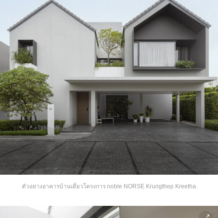
ตัวอย่างอาคารบ้านเดี่ยวโครงการ noble NORSE Krungthep Kreetha