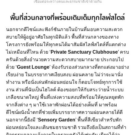
เชื่อมต่อระหว่างคนและธรรมชาติเข้าด้วยกัน
พื้นที่ส่วนกลางที่พร้อมเติมเต็มทุกไลฟ์สไตล์
นอกจากดีไซน์และฟังก์ชันภายในบ้านที่มอบความสะดวก
สบายให้ผู้อยู่อาศัยในทุกมิติแล้ว พื้นที่ส่วนกลางของทาง
โครงการยังพร้อมให้ทุกคนได้มาสัมผัสไลฟ์สไตล์ที่แตกต่าง
ไม่เหมือนที่ไหน ด้วย ‘
Private Sanctuary Clubhouse
’ ครบ
ครันด้วยสิ่งอำนวยความสะดวกสบายมากมาย ประกอบไป
ด้วย ‘
Guest Lounge
’ ห้องรับรองส่วนกลางที่ตกแต่งมาอย่าง
เรียบง่าย ในบรรยากาศเงียบสงบ ผ่อนคลาย ไม่ว่าจะมานั่ง
ทำงาน หรือนั่งเล่นพักผ่อนหย่อนใจ ก็ตอบโจทย์ทุกการใช้
งาน ส่วนที่นับเป็นไฮไลต์ ต้องขอยกให้กับสระว่ายน้ำระบบ
เกลือขนาดใหญ่ พื้นที่แห่งความสงบที่พร้อมให้คุณหยุดพัก
จากสิ่งต่าง ๆ มาใช้เวลาพักผ่อนได้อย่างเต็มที่ มาพร้อม
ดีไซน์ผนังน้ำตกที่ช่วยเพิ่มบรรยากาศความผ่อนคลายได้ดี
นอกจากนี้ยังมี ‘
Sensory Garden
’ พื้นที่สีเขียวสำหรับพัก
ผ่อนหย่อนใจและเดินชมธรรมชาติ รวมถึงยังเป็นสถานที่ทำ
กิจกรรมกลางแจ้งภายในครอบ
ครัวได้เช่นกัน เรียกได้ว่า