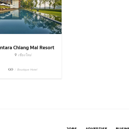
ntara Chiang Mai Resort
เชียงใหม่
GO
/
Boutique Hotel
JOBS
ADVERTISE
BUSIN