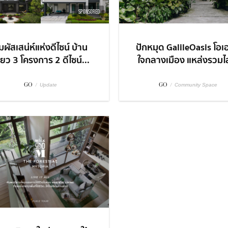
SPONSORED
มผัสเสน่ห์แห่งดีไซน์ บ้าน
ปักหมุด GalileOasis โอเ
ี่ยว 3 โครงการ 2 ดีไซน์...
ใจกลางเมือง แหล่งรวมไล
GO
/
GO
/
Update
Community Space