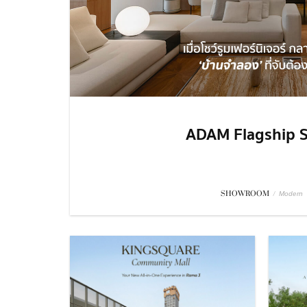
ADAM Flagship S
SHOWROOM
/
Modern