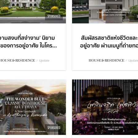
SPONSORED
วามสงบที่สง่างาม’ นิยาม
สัมผัสรสชาติแห่งชีวิตแล
่ของการอยู่อาศัย ในโคร...
อยู่อาศัย ผ่านเมนูที่ถ่ายท
HOUSE & RESIDENCE
/
HOUSE & RESIDENCE
/
Update
Updat
SPONSORED