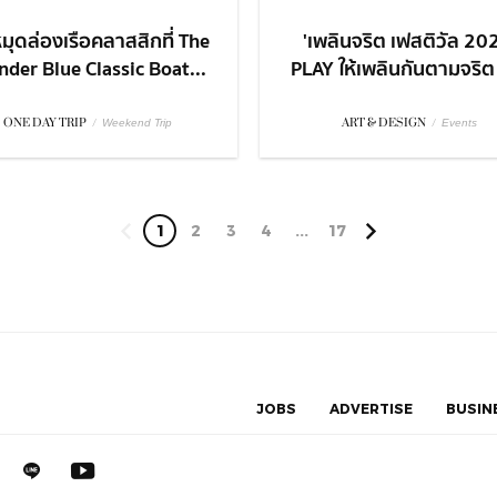
มุดล่องเรือคลาสสิกที่ The
'เพลินจริต เฟสติวัล 20
der Blue Classic Boat...
PLAY ให้เพลินกันตามจริต ก
ONE DAY TRIP
/
ART & DESIGN
/
Weekend Trip
Events
1
2
3
4
...
17
JOBS
ADVERTISE
BUSIN