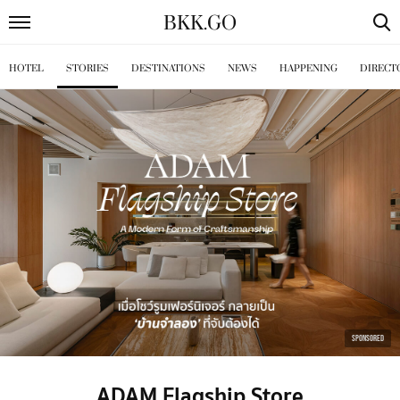
BKK
.
GO
HOTEL
STORIES
DESTINATIONS
NEWS
HAPPENING
DIRECT
SPONSORED
ADAM Flagship Store