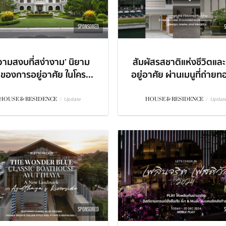
SPONSORED
วามสงบที่สง่างาม’ นิยาม
สัมผัสรสชาติแห่งชีวิตแล
่ของการอยู่อาศัย ในโคร...
อยู่อาศัย ผ่านเมนูที่ถ่ายท
HOUSE & RESIDENCE
/
HOUSE & RESIDENCE
/
Update
Updat
SPONSORED