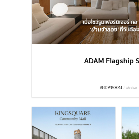
ADAM Flagship S
SHOWROOM
/
Modern