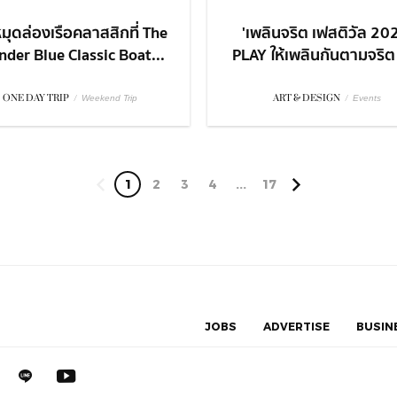
มุดล่องเรือคลาสสิกที่ The
'เพลินจริต เฟสติวัล 20
der Blue Classic Boat...
PLAY ให้เพลินกันตามจริต ก
ONE DAY TRIP
/
ART & DESIGN
/
Weekend Trip
Events
1
2
3
4
...
17
JOBS
ADVERTISE
BUSIN