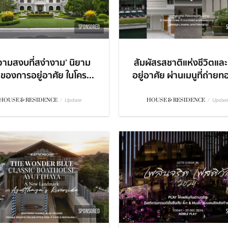
SPONSORED
วามสงบที่สง่างาม’ นิยาม
สัมผัสรสชาติแห่งชีวิตแล
่ของการอยู่อาศัย ในโคร...
อยู่อาศัย ผ่านเมนูที่ถ่ายท
HOUSE & RESIDENCE
/
HOUSE & RESIDENCE
/
Update
Updat
SPONSORED