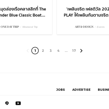
มุดล่องเรือคลาสสิกที่ The
'เพลินจริต เฟสติวัล 20
der Blue Classic Boat...
PLAY ให้เพลินกันตามจริต ก
ONE DAY TRIP
/
ART & DESIGN
/
Weekend Trip
Events
1
2
3
4
...
17
JOBS
ADVERTISE
BUSIN