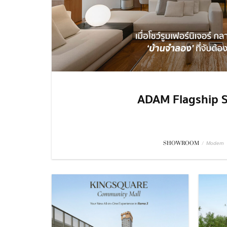
ADAM Flagship S
SHOWROOM
/
Modern