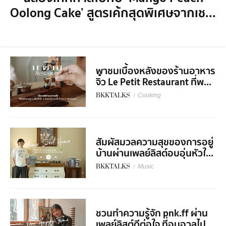
Oolong Cake’ สูตรเค้กสุดพิเศษจากเช...
พาชมเบื้องหลังของร้านอาหาร
จิ๋ว Le Petit Restaurant ที่พ...
BKKTALKS
/
Cooking
สัมผัสมวลความสุขของการอยู่
บ้านผ่านเพลย์ลิสต์อบอุ่นหัวใ...
BKKTALKS
/
Music
ชวนทำความรู้จัก pnk.ff ผ่าน
เพลย์ลิสต์ดีต่อใจ ที่อบอวลไป...