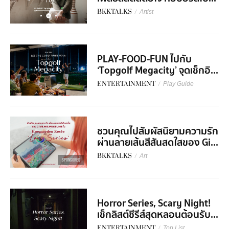
BKKTALKS
/
Artist
PLAY-FOOD-FUN ไปกับ
‘Topgolf Megacity’ จุดเช็กอิ...
ENTERTAINMENT
/
Play Guide
ชวนคุณไปสัมผัสนิยามความรัก
ผ่านลายเส้นสีสันสดใสของ Gi...
BKKTALKS
/
Art
SPONSORED
Horror Series, Scary Night!
เช็กลิสต์ซีรีส์สุดหลอนต้อนรับ...
ENTERTAINMENT
/
Top List