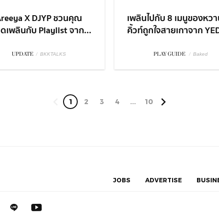
reeya X DJYP ชวนคุณ
เพลินไปกับ 8 เมนูของหวา
ิดเพลินกับ Playlist จาก...
คิ้วท์ถูกใจสายเกาจาก YED
UPDATE
/
PLAY GUIDE
/
BKKTALKS
Baked
1
2
3
4
...
10
JOBS
ADVERTISE
BUSIN