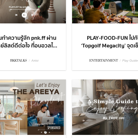
ทำความรู้จัก pnk.ff ผ่าน
PLAY-FOOD-FUN ไปกั
ย์ลิสต์ดีต่อใจ ที่อบอวลไ...
‘Topgolf Megacity’ จุดเช็
BKKTALKS
/
ENTERTAINMENT
/
Artist
Play Guide
SPONSORED