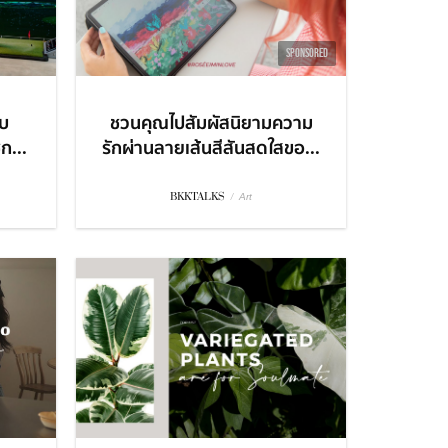
SPONSORED
บ
ชวนคุณไปสัมผัสนิยามความ
ก...
รักผ่านลายเส้นสีสันสดใสขอ...
BKKTALKS
/
Art