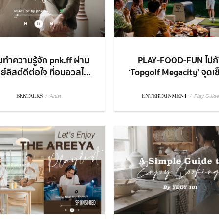
ทำความรู้จัก pnk.ff ผ่าน
PLAY-FOOD-FUN ไปกั
ย์ลิสต์ดีต่อใจ ที่อบอวลไ...
‘Topgolf Megacity’ จุดเช็
BKKTALKS
/
ENTERTAINMENT
/
Artist
Play Guide
SPONSORED