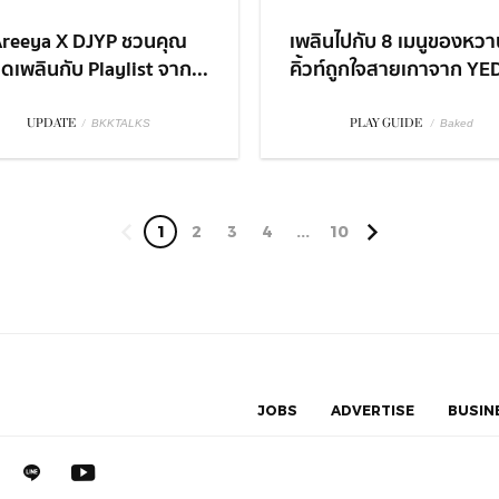
reeya X DJYP ชวนคุณ
เพลินไปกับ 8 เมนูของหวา
ิดเพลินกับ Playlist จาก...
คิ้วท์ถูกใจสายเกาจาก YED
UPDATE
/
PLAY GUIDE
/
BKKTALKS
Baked
1
2
3
4
...
10
JOBS
ADVERTISE
BUSIN