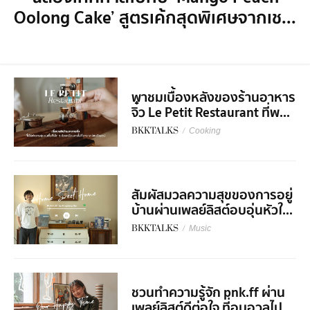
Oolong Cake’ สูตรเค้กสุดพิเศษจากเช...
พาชมเบื้องหลังของร้านอาหาร
จิ๋ว Le Petit Restaurant ที่พ...
BKKTALKS
/
Cooking
สัมผัสมวลความสุขของการอยู่
บ้านผ่านเพลย์ลิสต์อบอุ่นหัวใ...
BKKTALKS
/
Music
ชวนทำความรู้จัก pnk.ff ผ่าน
เพลย์ลิสต์ดีต่อใจ ที่อบอวลไป...