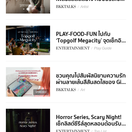
BKKTALKS
/
Artist
PLAY-FOOD-FUN ไปกับ
‘Topgolf Megacity’ จุดเช็กอิ...
ENTERTAINMENT
/
Play Guide
ชวนคุณไปสัมผัสนิยามความรัก
ผ่านลายเส้นสีสันสดใสของ Gi...
BKKTALKS
/
Art
SPONSORED
Horror Series, Scary Night!
เช็กลิสต์ซีรีส์สุดหลอนต้อนรับ...
ENTERTAINMENT
/
Top List