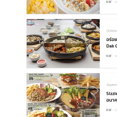
EAT
/
H
Octobe
อร่อย
Dak G
EAT
/
N
Septem
Sizzl
อนาคต
EAT
/
C
SPONSORED