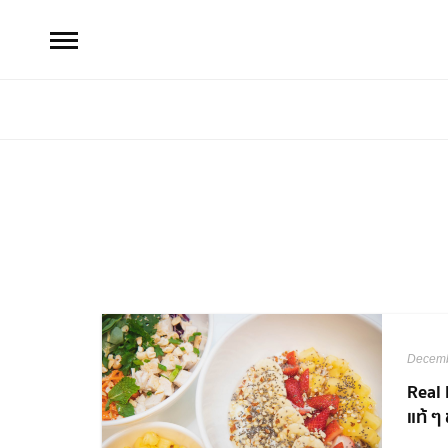
Decemb
Real 
แท้ ๆ