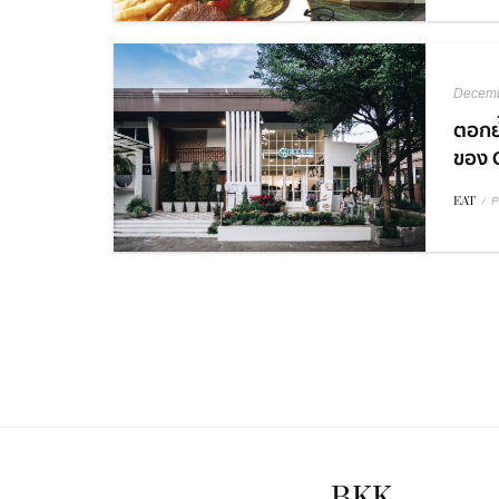
Decemb
ตอกย
ของ 
EAT
/
P
BKK.