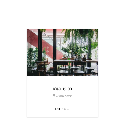
เฌอ-ชี-วา
กำแพงเพชร
EAT
/
Cafe