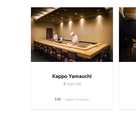
Kappo Yamauchi
Rain Hill
EAT
/
Kappo Omakase