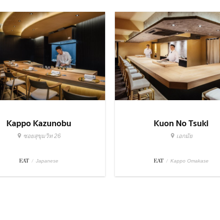
Kappo Kazunobu
Kuon No Tsuki
ซอยสุขุมวิท 26
เอกมัย
EAT
/
EAT
/
Japanese
Kappo Omakase