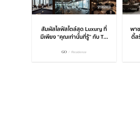
SPONSORED
สัมผัสไลฟ์สไตล์สุด Luxury ที่
พาช
มีเพียง “คุณเท่านั้นที่รู้” กับ T...
ตี้
GO
/
Residence