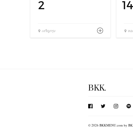
2
1
เจริญกรุง
หอส
BKK.
© 2026 BKKMENU.com by BKK