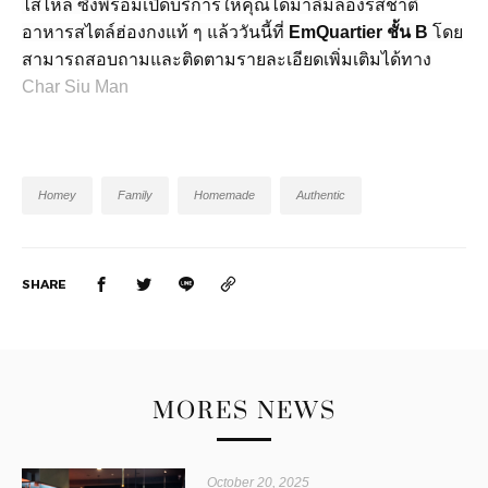
ไส้ไหล ซึ่งพร้อมเปิดบริการให้คุณได้มาลิ้มลองรสชาติ
อาหารสไตล์ฮ่องกงแท้ ๆ แล้ววันนี้ที่
EmQuartier ชั้น B
โดย
สามารถสอบถามและติดตามรายละเอียดเพิ่มเติมได้ทาง
Char Siu Man
Homey
Family
Homemade
Authentic
SHARE
MORES NEWS
October 20, 2025