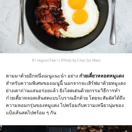
ข้าวหมูแดงไข่ดาว (Photo by Char Siu Man)
ตามมาด้วยอีกหนึ่งเมนูแนะนำ อย่าง
ก๋วยเตี๋ยวหลอดหมูแดง
สำหรับความพิเศษของเมนูนี้ นอกจากจะเสิร์ฟมาด้วยหมูแดง
ย่างเตาถ่านแสนอร่อยแล้ว ยังโดดเด่นด้วยกรรมวิธีการทำ
ก๋วยเตี๋ยวหลอดเส้นสดแบบโบราณอีกด้วย โดยจะสัมผัสได้ถึง
ความหอมกรุ่นของหมูแดง ไปพร้อมกับความเหนียวนุ่มของ
แป้งเส้นสดไปพร้อม ๆ กัน