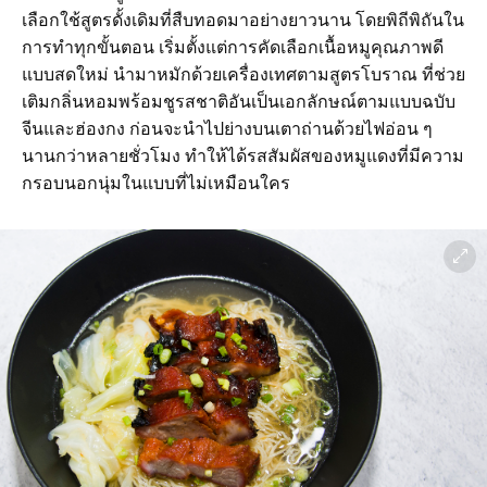
เลือกใช้สูตรดั้งเดิมที่สืบทอดมาอย่างยาวนาน โดยพิถีพิถันใน
การทำทุกขั้นตอน เริ่มตั้งแต่การคัดเลือกเนื้อหมูคุณภาพดี
แบบสดใหม่ นำมาหมักด้วยเครื่องเทศตามสูตรโบราณ ที่ช่วย
เติมกลิ่นหอมพร้อมชูรสชาติอันเป็นเอกลักษณ์ตามแบบฉบับ
จีนและฮ่องกง ก่อนจะนำไปย่างบนเตาถ่านด้วยไฟอ่อน ๆ
นานกว่าหลายชั่วโมง ทำให้ได้รสสัมผัสของหมูแดงที่มีความ
กรอบนอกนุ่มในแบบที่ไม่เหมือนใคร