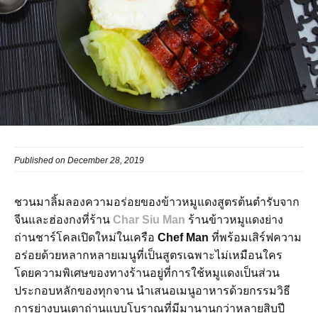
Published on December 28, 2019
ชวนมาลิ้มลองความอร่อยของข้าวหมูแดงสูตรต้นตำรับจาก
จีนและฮ่องกงที่ร้าน
Char Siu Man
ร้านข้าวหมูแดงย่าง
ถ่านชาร์โคลเปิดใหม่ในเครือ
Chef Man
ที่พร้อมเสิร์ฟความ
อร่อยด้วยหลากหลายเมนูที่เป็นสูตรเฉพาะไม่เหมือนใคร
โดยความพิเศษของทางร้านอยู่ที่การใช้หมูแดงเป็นส่วน
ประกอบหลักของทุกจาน นำเสนอเมนูอาหารด้วยกรรมวิธี
การย่างบนเตาถ่านแบบโบราณที่มีมานานกว่าหลายสิบปี