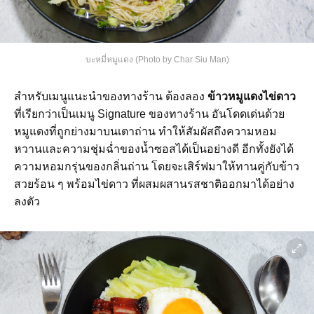
บะหมี่หมูแดง (Photo by Char Siu Man)
สำหรับเมนูแนะนำของทางร้าน ต้องลอง
ข้าวหมูแดงไข่ดาว
ที่เรียกว่าเป็นเมนู Signature ของทางร้าน อันโดดเด่นด้วย
หมูแดงที่ถูกย่างมาบนเตาถ่าน ทำให้สัมผัสถึงความหอม
หวานและความชุ่มฉ่ำของน้ำซอสได้เป็นอย่างดี อีกทั้งยังได้
ความหอมกรุ่นของกลิ่นถ่าน โดยจะเสิร์ฟมาให้ทานคู่กับข้าว
สวยร้อน ๆ พร้อมไข่ดาว ที่ผสมผสานรสชาติออกมาได้อย่าง
ลงตัว