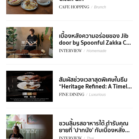
CAFE HOPPING
/
Brunch
เบื้องหลังความอร่อยของ Jib
door by Spoonful Zakka C...
INTERVIEW
/
Homemade
สัมผัสช่วงเวลาสุดพิเศษในธีม
“Heritage Refined: A Timel...
FINE DINING
/
Luxurious
ชวนลิ้มรสอาหารใต้ ตำรับคุณ
ยายที่ 'ปากนัง' กับเบื้องหลัง...
INTERVIEW
/
Thai