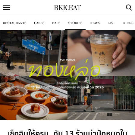
BKK
.
EAT
RESTAURANTS
CAFES
BARS
STORIES
NEWS
LIST
DIREC
เช็กอินให้ครบ กับ 13 ร้านน่าปักหมุดใน