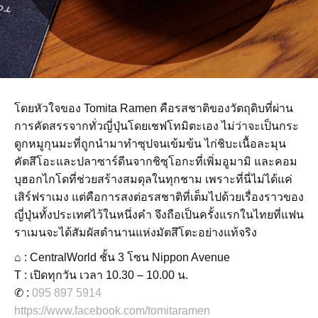
โดยหัวใจของ Tomita Ramen คือรสชาติของวัตถุดิบที่ผ่าน
การคัดสรรจากทั่วญี่ปุ่นโดยเชฟโทมิตะเอง ไม่ว่าจะเป็นกระ
ดูกหมูกุนมะที่ถูกนำมาทำซุปจนเข้มข้น ไก่ชิบะเนื้อละมุน
คัตสึโอะและปลาซาร์ดีนจากชิซุโอกะที่เพิ่มอูมามิ และคอม
บุฮอกไกโดที่ช่วยสร้างสมดุลในทุกชาม เพราะที่นี่ไม่ได้แค่
เสิร์ฟราเมง แต่คือการสงต่อรสชาติที่เต็มไปด้วยเรื่องราวของ
ญี่ปุ่นทั้งประเทศไว้ในหนึ่งคำ จึงถือเป็นครั้งแรกในไทยที่แฟน
ราเมนจะได้สัมผัสตำนานแห่งมัตสึโตะอย่างแท้จริง
⌂ : CentralWorld ชั้น 3 โซน Nippon Avenue
T : เปิดทุกวัน เวลา 10.30 – 10.00 น.
✆ :
095 897 5914
https://www.facebook.com/tomitaramen