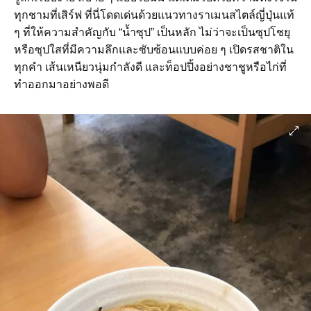
ทุกชามที่เสิร์ฟ ที่นี่โดดเด่นด้วยแนวทางราเมนสไตล์ญี่ปุ่นแท้
ๆ ที่ให้ความสำคัญกับ “น้ำซุป” เป็นหลัก ไม่ว่าจะเป็นซุปโชยุ
หรือซุปใสที่มีความลึกและซับซ้อนแบบค่อย ๆ เปิดรสชาติใน
ทุกคำ เส้นเหนียวนุ่มกำลังดี และท็อปปิ้งอย่างชาชูหรือไก่ที่
ทำออกมาอย่างพอดี