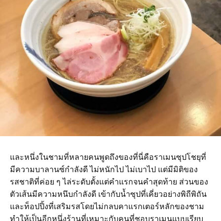
และหนึ่งในชามที่หลายคนพูดถึงของที่นี่คือราเมนซุปโชยุที่
มีความบาลานซ์กำลังดี ไม่หนักไป ไม่เบาไป แต่มีมิติของ
รสชาติที่ค่อย ๆ ไล่ระดับตั้งแต่คำแรกจนคำสุดท้าย ส่วนของ
ตัวเส้นมีความหนึบกำลังดี เข้ากับน้ำซุปที่เคี่ยวอย่างพิถีพิถัน
และท็อปปิ้งที่เสริมรสโดยไม่กลบคาแรกเตอร์หลักของชาม
ทำให้เป็นอีกหนึ่งร้านที่เหมาะกับคนที่ชอบราเมนแบบเรียบ