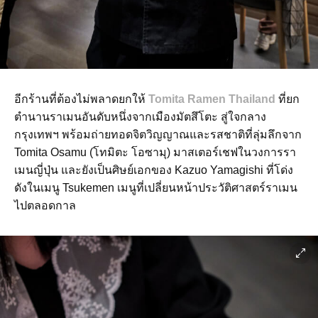
อีกร้านที่ต้องไม่พลาดยกให้
Tomita Ramen Thailand
ที่ยก
ตำนานราเมนอันดับหนึ่งจากเมืองมัตสึโตะ สู่ใจกลาง
กรุงเทพฯ พร้อมถ่ายทอดจิตวิญญาณและรสชาติที่ลุ่มลึกจาก
Tomita Osamu (โทมิตะ โอซามุ) มาสเตอร์เชฟในวงการรา
เมนญี่ปุ่น และยังเป็นศิษย์เอกของ Kazuo Yamagishi ที่โด่ง
ดังในเมนู Tsukemen เมนูที่เปลี่ยนหน้าประวัติศาสตร์ราเมน
ไปตลอดกาล