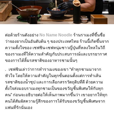
ต่อด้วยร้านดังอย่าง
No Name Noodle
ร้านราเมงที่ขึ้นชื่อ
ว่าจองยากเป็นอันดับต้น ๆ ของประเทศไทย ร้านนี้เกิดขึ้นจาก
ความตั้งใจของ เชฟชิน-เชฟหนุ่มชาวญี่ปุ่นที่หลงใหลในวิถี
ของราเมงที่ให้ความสำคัญกับประสบการณ์และบรรยากาศ
ของการได้ลิ้มรสชาติของอาหารชามนั้นๆ
. เชฟชินเล่าว่าการทำราเมงของเขา “ทำทุกชามมาจาก
หัวใจ โดยให้ความสำคัญในทุกขั้นตอนตั้งแต่การทำเส้น
รสชาติของน้ำซุป และการเลือกสรรวัตถุดิบที่ดี ด้วยความ
ตั้งใจส่งมอบราเมงทุกชามเป็นของขวัญชิ้นพิเศษให้กับทุก
คน” ก่อนจะอธิบายต่อให้เห็นภาพมากขึ้นว่า เขาอยากให้ทุก
คนได้สัมผัสความรู้สึกของการได้รับของขวัญชิ้นพิเศษจาก
แฟนที่รักนั่นเอง